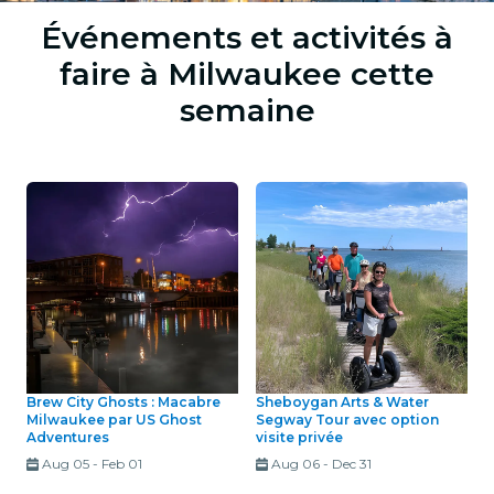
Événements et activités à
faire à Milwaukee cette
semaine
Brew City Ghosts : Macabre
Sheboygan Arts & Water
Milwaukee par US Ghost
Segway Tour avec option
Adventures
visite privée
Aug 05
-
Feb 01
Aug 06
-
Dec 31