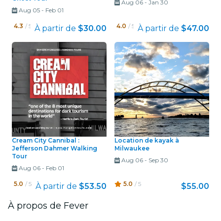
Aug 06
-
Jan 30
Aug 05
-
Feb 01
4.3
/ 5
4.0
/ 5
À partir de
$30.00
À partir de
$47.00
Cream City Cannibal :
Location de kayak à
Jefferson Dahmer Walking
Milwaukee
Tour
Aug 06
-
Sep 30
Aug 06
-
Feb 01
5.0
/ 5
5.0
/ 5
À partir de
$53.50
$55.00
À propos de Fever