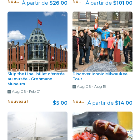
Nouveau !
Nouveau !
À partir de
$26.00
À partir de
$101.00
Skip the Line : billet d'entrée
Discover Iconic Milwaukee
au musée - Grohmann
Tour
Museum
Aug 06
-
Aug 19
Aug 06
-
Feb 01
Nouveau !
Nouveau !
$5.00
À partir de
$14.00