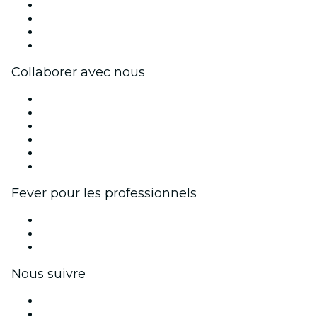
Presse
Travailler chez Fever
Cartes-cadeaux
Centre d'aide
Collaborer avec nous
Fever Zone
Publiez votre événement
Événements d'entreprise et avantages
Programme d'affiliation
Programme d'ambassadeurs et d'influenceurs
Partenariats avec des marques
Fever pour les professionnels
Événements privés et billets de groupe
Avantages pour les entreprises
Coupons et cartes cadeaux pour les entreprises
Nous suivre
Facebook
X (Twitter)