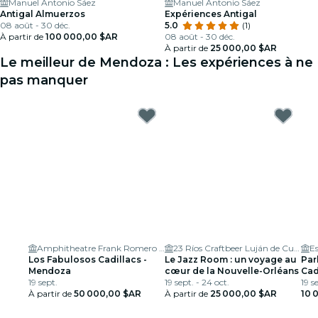
Manuel Antonio Sáez
Manuel Antonio Sáez
Antigal Almuerzos
Expériences Antigal
08 août - 30 déc.
5.0
(1)
À partir de
100 000,00 $AR
08 août - 30 déc.
À partir de
25 000,00 $AR
Le meilleur de Mendoza : Les expériences à ne
pas manquer
Amphitheatre Frank Romero Day
23 Ríos Craftbeer Luján de Cuyo
Los Fabulosos Cadillacs -
Le Jazz Room : un voyage au
Par
Mendoza
cœur de la Nouvelle-Orléans
Cad
19 sept.
19 sept. - 24 oct.
19 s
À partir de
50 000,00 $AR
À partir de
25 000,00 $AR
10 