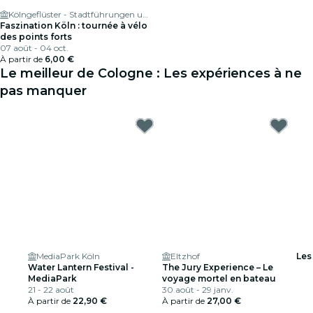
Kölngeflüster - Stadtführungen und Brauhaustouren für Business & Privat
Faszination Köln : tournée à vélo
des points forts
07 août - 04 oct.
À partir de
6,00 €
Le meilleur de Cologne : Les expériences à ne
pas manquer
MediaPark Köln
Eltzhof
Les 
Water Lantern Festival -
The Jury Experience – Le
MediaPark
voyage mortel en bateau
21 - 22 août
30 août - 29 janv.
À partir de
22,90 €
À partir de
27,00 €