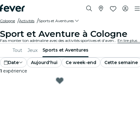
Cologne
Activités
Sports et Aventures
Sport et Aventure à Cologne
Fais monter ton adrénaline avec des activités sportives et d'aventure palpitantes à Cologne. Que tu sois adepte de la randonnée, de l'escalade ou des sports extrêmes, nous avons ce qu'il te faut.
En lire plus...
Sports et Aventures
Tout
Jeux
Date
Aujourd'hui
Ce week-end
Cette semaine
1
expérience