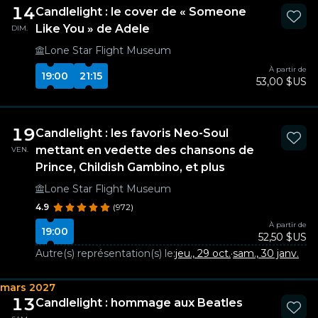
14
Candlelight : le cover de « Someone
Like You » de Adele
DIM.
Lone Star Flight Museum
À partir de
19:00
21:15
53,00 $US
19
Candlelight : les favoris Neo-Soul
mettant en vedette des chansons de
VEN.
Prince, Childish Gambino, et plus
Lone Star Flight Museum
4.9
(972)
À partir de
19:00
52,50 $US
Autre(s) représentation(s) le:
jeu., 29 oct.
·
sam., 30 janv.
mars 2027
13
Candlelight : hommage aux Beatles