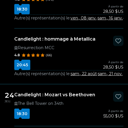
À partir de
18:30
28,50 $US
Autre(s) représentation(s) le:
ven., 08 janv.
·
sam., 16 janv.
·
sa
Candlelight : hommage à Metallica
Resurrection MCC
4.8
(66)
À partir de
20:45
28,50 $US
Autre(s) représentation(s) le:
sam., 22 août
·
sam., 21 nov.
24
Candlelight : Mozart vs Beethoven
JEU.
The Bell Tower on 34th
À partir de
18:30
55,00 $US