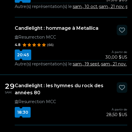
Autre(s) représentation(s) le:
sam., 10 oct.
·
sam., 21 nov.
·
sam
Candlelight : hommage à Metallica
Resurrection MCC
4.8
(66)
À partir de
20:45
30,00 $US
Autre(s) représentation(s) le:
sam., 19 sept.
·
sam., 21 nov.
29
Candlelight : les hymnes du rock des
années 80
SAM.
Resurrection MCC
À partir de
18:30
28,50 $US