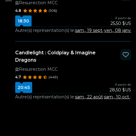
SAM.
Resurrection MCC
4.8
(106)
À partir de
18:30
25,50 $US
Autre(s) représentation(s) le:
sam., 19 sept.
·
ven., 08 janv.
·
s
Candlelight : Coldplay & Imagine
Dragons
Resurrection MCC
4.7
(449)
À partir de
20:45
28,50 $US
Autre(s) représentation(s) le:
sam., 22 août
·
sam., 10 oct.
·
sa