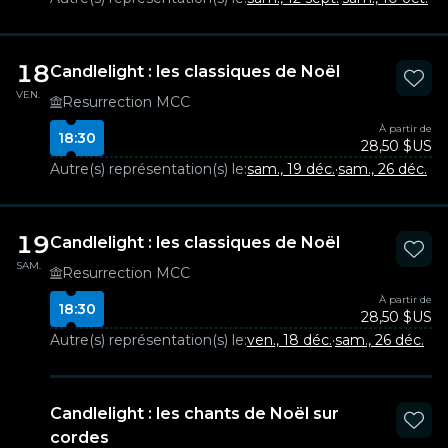
18
Candlelight : les classiques de Noël
VEN.
Resurrection MCC
À partir de
18:30
28,50 $US
Autre(s) représentation(s) le:
sam., 19 déc.
·
sam., 26 déc.
19
Candlelight : les classiques de Noël
SAM.
Resurrection MCC
À partir de
18:30
28,50 $US
Autre(s) représentation(s) le:
ven., 18 déc.
·
sam., 26 déc.
Candlelight : les chants de Noël sur
cordes