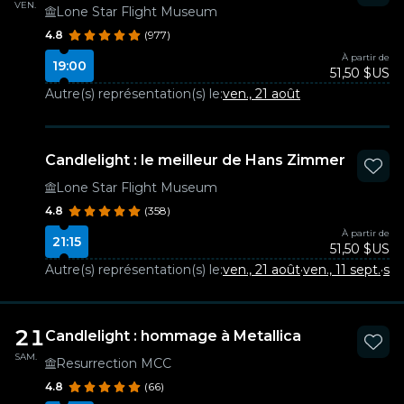
VEN.
Lone Star Flight Museum
4.8
(977)
À partir de
19:00
51,50 $US
Autre(s) représentation(s) le:
ven., 21 août
Candlelight : le meilleur de Hans Zimmer
Lone Star Flight Museum
4.8
(358)
À partir de
21:15
51,50 $US
Autre(s) représentation(s) le:
ven., 21 août
·
ven., 11 sept.
·
sam
21
Candlelight : hommage à Metallica
SAM.
Resurrection MCC
4.8
(66)