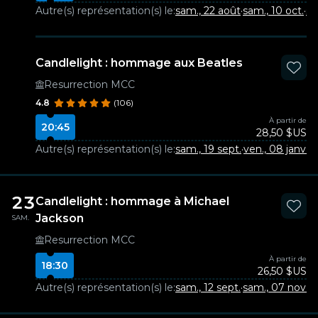
Autre(s) représentation(s) le:
sam., 22 août
·
sam., 10 oct.
·
sa
Candlelight : hommage aux Beatles
Resurrection MCC
4.8
(106)
À partir de
20:45
28,50 $US
Autre(s) représentation(s) le:
sam., 19 sept.
·
ven., 08 janv.
·
s
23
Candlelight : hommage à Michael
Jackson
SAM.
Resurrection MCC
À partir de
18:30
26,50 $US
Autre(s) représentation(s) le:
sam., 12 sept.
·
sam., 07 nov.