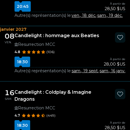
À partir de
20:45
28,50 $US
Autre(s) représentation(s) le:
ven., 18 déc.
·
sam., 19 déc.
janvier 2027
08
Candlelight : hommage aux Beatles
VEN.
Resurrection MCC
4.8
(106)
À partir de
18:30
28,00 $US
Autre(s) représentation(s) le:
sam., 19 sept.
·
sam., 16 janv.
·
s
16
Candlelight : Coldplay & Imagine
Dragons
SAM.
Resurrection MCC
4.7
(449)
À partir de
18:30
28,50 $US