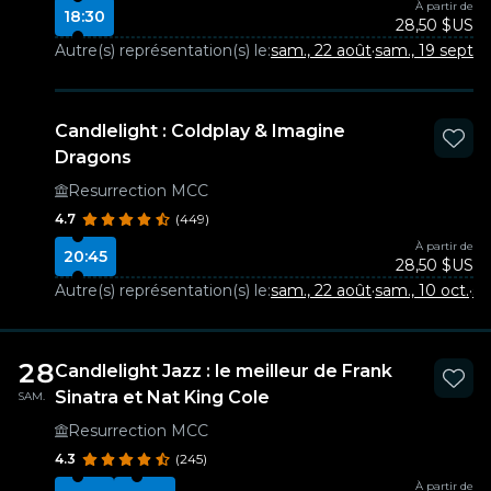
À partir de
18:30
28,50 $US
Autre(s) représentation(s) le:
sam., 22 août
·
sam., 19 sept.
Candlelight : Coldplay & Imagine
Dragons
Resurrection MCC
4.7
(449)
À partir de
20:45
28,50 $US
Autre(s) représentation(s) le:
sam., 22 août
·
sam., 10 oct.
·
sa
28
Candlelight Jazz : le meilleur de Frank
Sinatra et Nat King Cole
SAM.
Resurrection MCC
4.3
(245)
À partir de