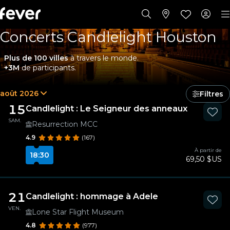
Concerts Candlelight Houston
Plus de 100 villes
à travers le monde.
+3M
de participants.
août 2026
Filtres
15
Candlelight : Le Seigneur des anneaux
SAM.
Resurrection MCC
4.9
(167)
À partir de
18:30
69,50 $US
21
Candlelight : hommage à Adele
VEN.
Lone Star Flight Museum
4.8
(977)