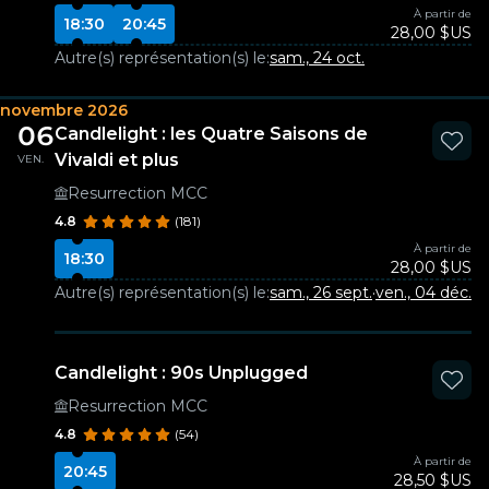
À partir de
18:30
20:45
28,00 $US
Autre(s) représentation(s) le:
sam., 24 oct.
novembre 2026
06
Candlelight : les Quatre Saisons de
Vivaldi et plus
VEN.
Resurrection MCC
4.8
(181)
À partir de
18:30
28,00 $US
Autre(s) représentation(s) le:
sam., 26 sept.
·
ven., 04 déc.
Candlelight : 90s Unplugged
Resurrection MCC
4.8
(54)
À partir de
20:45
28,50 $US