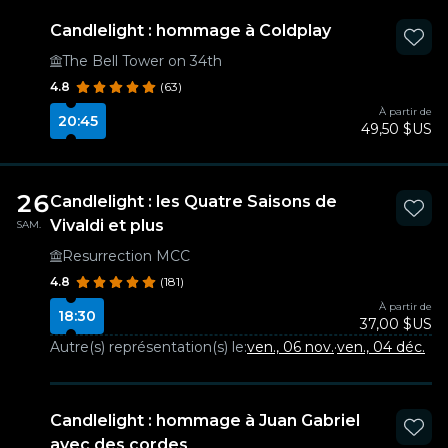
Candlelight : hommage à Coldplay
The Bell Tower on 34th
4.8
(63)
À partir de
20:45
49,50 $US
26
Candlelight : les Quatre Saisons de
Vivaldi et plus
SAM.
Resurrection MCC
4.8
(181)
À partir de
18:30
37,00 $US
Autre(s) représentation(s) le:
ven., 06 nov.
·
ven., 04 déc.
Candlelight : hommage à Juan Gabriel
avec des cordes