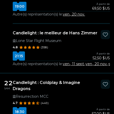
À partir de
19:00
69,50 $US
Autre(s) représentation(s) le:
ven., 20 nov.
Candlelight : le meilleur de Hans Zimmer
Lone Star Flight Museum
4.8
(358)
À partir de
21:15
52,50 $US
Autre(s) représentation(s) le:
ven., 11 sept.
·
ven., 20 nov.
·
sam
22
Candlelight : Coldplay & Imagine
Dragons
SAM.
Resurrection MCC
4.7
(449)
À partir de
18:30
57,00 $US