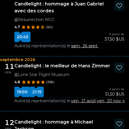
Candlelight : hommage à Juan Gabriel
avec des cordes
Resurrection MCC
4.7
(60)
À partir de
20:45
37,50 $US
Autre(s) représentation(s) le:
sam., 26 sept.
septembre 2026
11
Candlelight : le meilleur de Hans Zimmer
VEN.
Lone Star Flight Museum
4.8
(358)
À partir de
19:00
21:15
51,50 $US
Autre(s) représentation(s) le:
ven., 21 août
·
ven., 20 nov.
·
sam
12
Candlelight : hommage à Michael
Jackson
SAM.