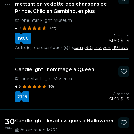
mettant en vedette des chansons de
JEU.
Prince, Childish Gambino, et plus
Lone Star Flight Museum
4.9
(972)
À partir de
19:00
51,50 $US
Autre(s) représentation(s) le:
sam., 30 janv.
·
ven., 19 févr.
Candlelight : hommage à Queen
Lone Star Flight Museum
4.9
(95)
À partir de
21:15
51,50 $US
30
Candlelight : les classiques d'Halloween
VEN.
Resurrection MCC