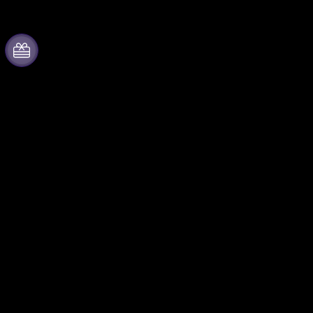
À propos de Fever
Collaborer avec nous
Presse
Fever Zone
Travailler chez Fever
Publiez votre événement
Cartes-cadeaux
Événements d'entreprise et
avantages
Centre d'aide
Programme d'affiliation
Programme
d'ambassadeurs et
d'influenceurs
Partenariats avec des
marques