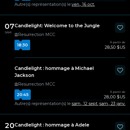
Autre(s) représentation(s) le:
ven., 16 oct.
07
Candlelight: Welcome to the Jungle
SAM.
Resurrection MCC
À partir de
18:30
28,50 $US
Candlelight : hommage à Michael
Jackson
Resurrection MCC
À partir de
20:45
28,00 $US
Autre(s) représentation(s) le:
sam., 12 sept.
·
sam., 23 janv.
20
Candlelight : hommage à Adele