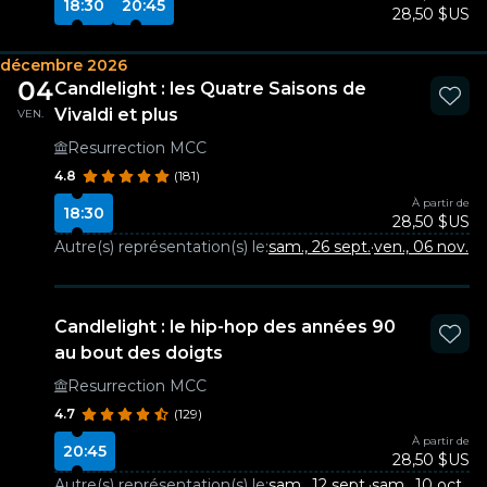
18:30
20:45
28,50 $US
décembre 2026
04
Candlelight : les Quatre Saisons de
Vivaldi et plus
VEN.
Resurrection MCC
4.8
(181)
À partir de
18:30
28,50 $US
Autre(s) représentation(s) le:
sam., 26 sept.
·
ven., 06 nov.
Candlelight : le hip-hop des années 90
au bout des doigts
Resurrection MCC
4.7
(129)
À partir de
20:45
28,50 $US
Autre(s) représentation(s) le:
sam., 12 sept.
·
sam., 10 oct.