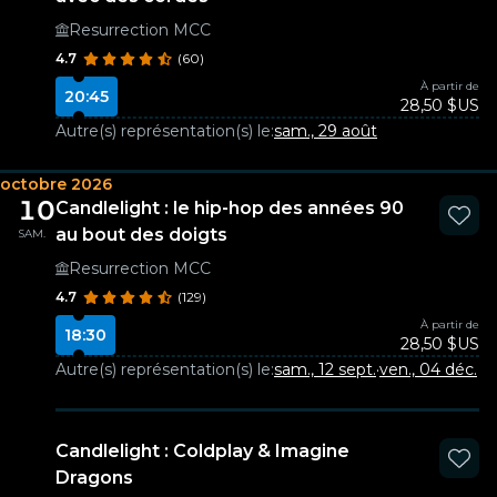
Resurrection MCC
4.7
(60)
À partir de
20:45
28,50 $US
Autre(s) représentation(s) le:
sam., 29 août
octobre 2026
10
Candlelight : le hip-hop des années 90
au bout des doigts
SAM.
Resurrection MCC
4.7
(129)
À partir de
18:30
28,50 $US
Autre(s) représentation(s) le:
sam., 12 sept.
·
ven., 04 déc.
Candlelight : Coldplay & Imagine
Dragons