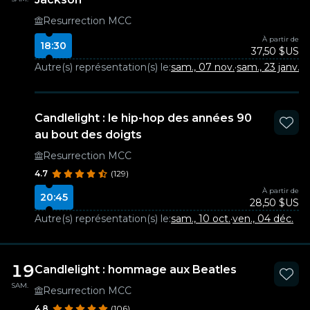
Resurrection MCC
À partir de
18:30
37,50 $US
Autre(s) représentation(s) le:
sam., 07 nov.
·
sam., 23 janv.
Candlelight : le hip-hop des années 90
au bout des doigts
Resurrection MCC
4.7
(129)
À partir de
20:45
28,50 $US
Autre(s) représentation(s) le:
sam., 10 oct.
·
ven., 04 déc.
19
Candlelight : hommage aux Beatles
SAM.
Resurrection MCC
4.8
(106)