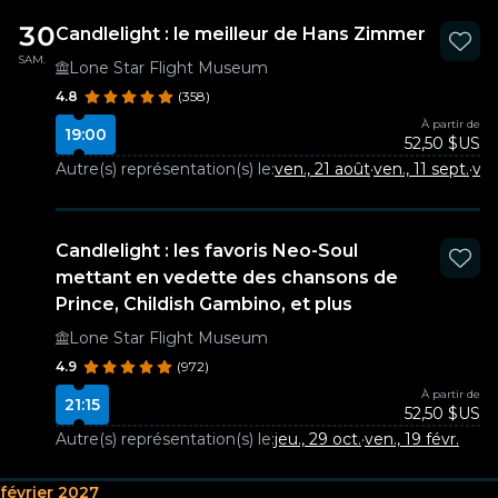
30
Candlelight : le meilleur de Hans Zimmer
SAM.
Lone Star Flight Museum
4.8
(358)
À partir de
19:00
52,50 $US
Autre(s) représentation(s) le:
ven., 21 août
·
ven., 11 sept.
·
ven
Candlelight : les favoris Neo-Soul
mettant en vedette des chansons de
Prince, Childish Gambino, et plus
Lone Star Flight Museum
4.9
(972)
À partir de
21:15
52,50 $US
Autre(s) représentation(s) le:
jeu., 29 oct.
·
ven., 19 févr.
février 2027