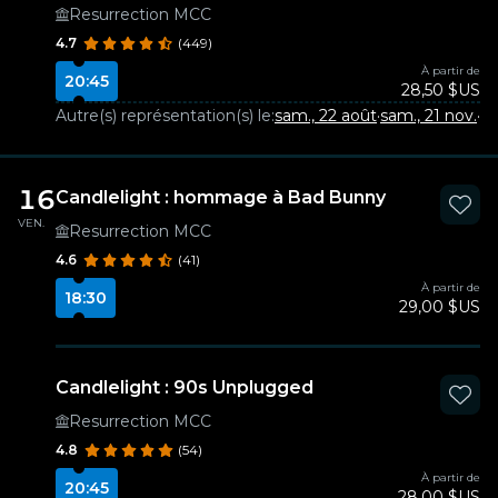
Resurrection MCC
4.7
(449)
À partir de
20:45
28,50 $US
Autre(s) représentation(s) le:
sam., 22 août
·
sam., 21 nov.
·
sa
16
Candlelight : hommage à Bad Bunny
VEN.
Resurrection MCC
4.6
(41)
À partir de
18:30
29,00 $US
Candlelight : 90s Unplugged
Resurrection MCC
4.8
(54)
À partir de
20:45
28,00 $US