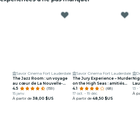
Savor Cinema Fort Lauderdale
Savor Cinema Fort Lauderdale
The Jazz Room : un voyage
The Jury Experience – Murder
Nig
au cœur de La Nouvelle-
on the High Seas : amitiés
Lau
Orléans
4.5
(159)
brisées
4.1
(68)
13 -
15 janv.
17 oct. - 19 déc.
À pa
À partir de
38,00 $US
À partir de
48,50 $US