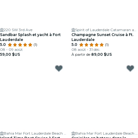
220 SW 3rd Ave
Spirit of Lauderdale Catamaran and Yacht Charters
Sandbar Splash et yacht à Fort
Champagne Sunset Cruise à Ft.
Lauderdale
Lauderdale
5.0
(1)
5.0
(1)
08 - 09 août
08 août - 31 déc.
59,00 $US
À partir de
89,00 $US
Bahia Mar Fort Lauderdale Beach - a DoubleTree by Hilton Hotel
Bahia Mar Fort Lauderdale Beach - a DoubleTree by Hilton Hotel