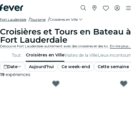
Fort Lauderdale
Tourisme
Croisières en Ville
Croisières et Tours en Bateau à
Fort Lauderdale
Découvre Fort Lauderdale autrement avec des croisières et des tours en bateau. Admire les monuments emblématiques et les vues à couper le souffle de la ville en traversant des eaux sereines. Les croisières et les tours en bateau à Fort Lauderdale t'embarqueront dans une aventure sans pareil.
En lire plus...
Croisières en Ville
Tout
Visites de la Ville
Lieux incontour
Date
Aujourd'hui
Ce week-end
Cette semaine
19
expériences