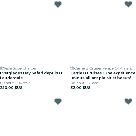
Tesla Supercharger
Carrie B Cruises Venice Of America Tour
Everglades Day Safari depuis Ft
Carrie B Cruises ! Une expérience
Lauderdale
unique alliant plaisir et beauté
09 août - 04 févr.
au THE VENICE OF AMERICA
08 août - 31 déc.
250,00 $US
TOUR !
32,00 $US