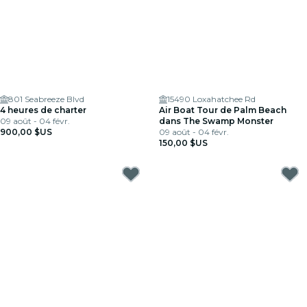
801 Seabreeze Blvd
15490 Loxahatchee Rd
4 heures de charter
Air Boat Tour de Palm Beach
09 août - 04 févr.
dans The Swamp Monster
900,00 $US
09 août - 04 févr.
150,00 $US