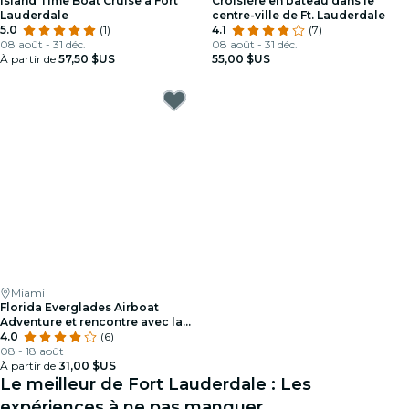
Island Time Boat Cruise à Fort
Croisière en bateau dans le
Lauderdale
centre-ville de Ft. Lauderdale
5.0
(1)
4.1
(7)
08 août - 31 déc.
08 août - 31 déc.
À partir de
57,50 $US
55,00 $US
Miami
Florida Everglades Airboat
Adventure et rencontre avec la
faune
4.0
(6)
08 - 18 août
À partir de
31,00 $US
Le meilleur de Fort Lauderdale : Les
expériences à ne pas manquer