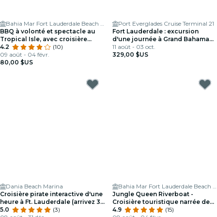
Bahia Mar Fort Lauderdale Beach - a DoubleTree by Hilton Hotel
Port Everglades Cruise Terminal 21
BBQ à volonté et spectacle au
Fort Lauderdale : excursion
Tropical Isle, avec croisière
d'une journée à Grand Bahama
touristique
4.2
(10)
Island
11 août - 03 oct.
09 août - 04 févr.
329,00 $US
80,00 $US
Dania Beach Marina
Bahia Mar Fort Lauderdale Beach - a DoubleTree by Hilton Hotel
Croisière pirate interactive d'une
Jungle Queen Riverboat -
heure à Ft. Lauderdale (arrivez 30
Croisière touristique narrée de
minutes en avance)
5.0
(3)
90 minutes à Fort Lauderdale
4.9
(15)