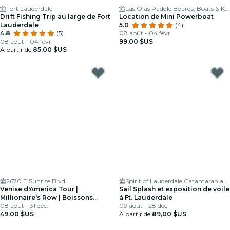
Fort Lauderdale
Las Olas Paddle Boards, Boats & Kayaks
Drift Fishing Trip au large de Fort
Location de Mini Powerboat
Lauderdale
5.0
(4)
4.8
(5)
08 août - 04 févr.
08 août - 04 févr.
99,00 $US
À partir de
85,00 $US
2670 E Sunrise Blvd
Spirit of Lauderdale Catamaran and Yacht Charters
Venise d'America Tour |
Sail Splash et exposition de voile
Millionaire's Row | Boissons
à Ft. Lauderdale
gratuites
08 août - 31 déc.
09 août - 28 déc.
49,00 $US
À partir de
89,00 $US