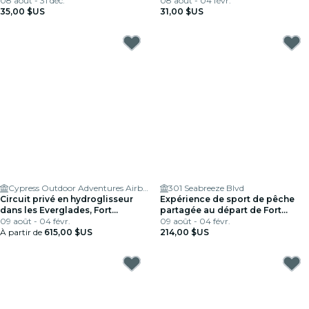
08 août - 31 déc.
08 août - 04 févr.
35,00 $US
31,00 $US
Cypress Outdoor Adventures Airboat Tours
301 Seabreeze Blvd
Circuit privé en hydroglisseur
Expérience de sport de pêche
dans les Everglades, Fort
partagée au départ de Fort
Lauderdale
09 août - 04 févr.
Lauderdale
09 août - 04 févr.
À partir de
615,00 $US
214,00 $US