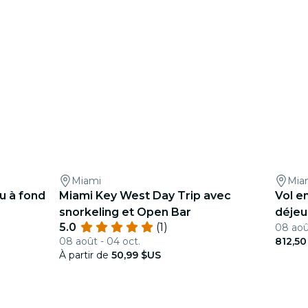
Miami
Mia
u à fond
Miami Key West Day Trip avec
Vol e
snorkeling et Open Bar
déjeu
5.0
(1)
08 août
08 août - 04 oct.
812,50
À partir de
50,99 $US