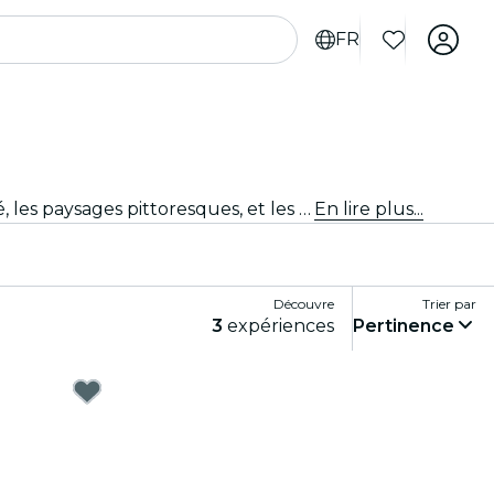
FR
Découvre de nouvelles aventures avec les excursions depuis Fort Lauderdale. Explore les attractions à proximité, les paysages pittoresques, et les sites culturels avec des guides experts. Une journée d'exploration et de découverte, parfaite pour les voyageurs désireux de découvrir le meilleur de la région.
En lire plus...
Découvre
Trier par
3
expériences
Pertinence