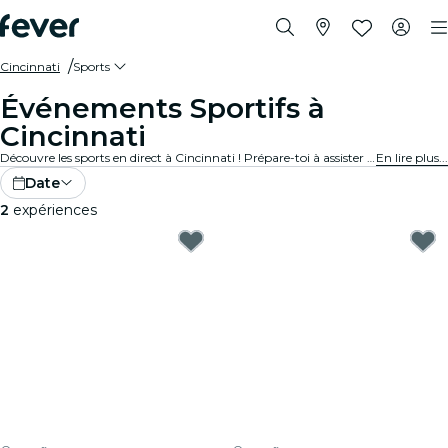
Cincinnati
Sports
Événements Sportifs à
Cincinnati
Découvre les sports en direct à Cincinnati ! Prépare-toi à assister à des matchs passionnants dans des stades et des arènes ultramodernes. Ressens l'excitation dans l'air avec des milliers d'autres fans en encourageant tes équipes préférées. Ne manque pas une minute de jeu !
En lire plus...
Date
2
expériences