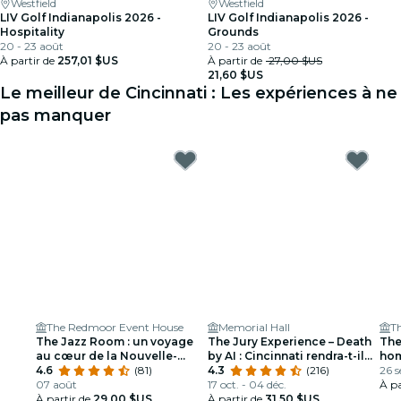
Westfield
Westfield
LIV Golf Indianapolis 2026 -
LIV Golf Indianapolis 2026 -
Hospitality
Grounds
20 - 23 août
20 - 23 août
À partir de
257,01 $US
À partir de
27,00 $US
21,60 $US
Le meilleur de Cincinnati : Les expériences à ne
pas manquer
The Redmoor Event House
Memorial Hall
T
The Jazz Room : un voyage
The Jury Experience – Death
The
au cœur de la Nouvelle-
by AI : Cincinnati rendra-t-il
hom
Orléans
4.6
(81)
justice ?
4.3
(216)
Lou
26 s
07 août
17 oct. - 04 déc.
À pa
À partir de
29,00 $US
À partir de
31,50 $US