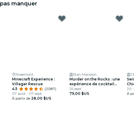
pas manquer
Rosemont
Stan Mansion
C
Minecraft Experience :
Murder on the Rocks : une
Ser
Villager Rescue
expérience de cocktail
Chi
4.5
(2087)
meurtrière
25 sept.
20 -
07 août - 07 sept.
79,00 $US
À pa
À partir de
28,00 $US