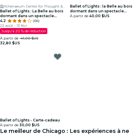
Athenaeum Center for Thought & Culture
Ballet of Lights : la Belle au bois
Ballet of Lights : La Belle au bois
dormant dans un spectacle
dormant dans un spectacle
étincelant - Carte-cadeau
À partir de
40,00 $US
étincelant
4.2
(66)
22 août - 13 févr.
Jusqu'à 20 % de réduction
À partir de
41,00 $US
32,80 $US
Ballet of Lights - Carte-cadeau
À partir de
30,00 $US
Le meilleur de Chicago : Les expériences à ne