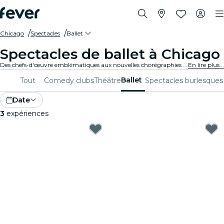
Chicago
Spectacles
Ballet
Spectacles de ballet à Chicago
Des chefs-d'œuvre emblématiques aux nouvelles chorégraphies audacieuses, Chicago offre une gamme variée de spectacles de ballet pour captiver les publics de tous âges. Laisse-toi emporter par les enchaînements et les costumes époustouflants et par les récits émouvants caractéristiques de cette forme d'art.
En lire plus...
Ballet
Tout
Comedy clubs
Théâtre
Spectacles burlesques
Date
3
expériences