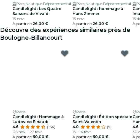
Parc Nautique Départemental
Parc Nautique Départemental
P
Candlelight : Les Quatre
Candlelight : hommage à
Can
Saisons de Vivaldi
Hans Zimmer
Ima
13 nov.
13 nov.
13 d
À partir de
26,00 €
À partir de
26,00 €
À pa
Découvre des expériences similaires près de
Boulogne-Billancourt
Paris
Paris
Pa
Candlelight : Hommage à
Candlelight : Édition spéciale
Can
Ludovico Einaudi
Saint-Valentin
Han
4.6
(164)
4.0
(9)
4.6
06 nov. - 27 févr.
13 - 14 févr.
30 o
À partir de
60,00 €
À partir de
60,00 €
À pa