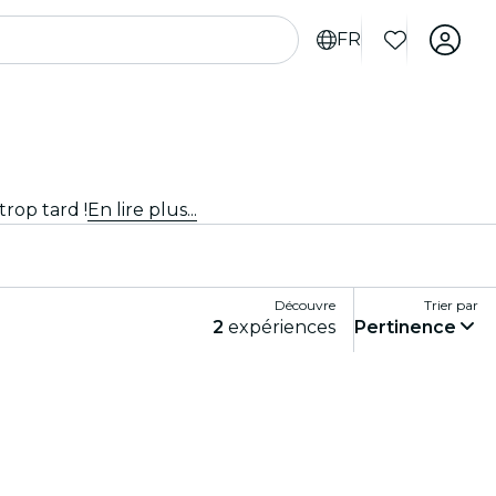
FR
trop tard !
En lire plus...
Découvre
Trier par
2
expériences
Pertinence