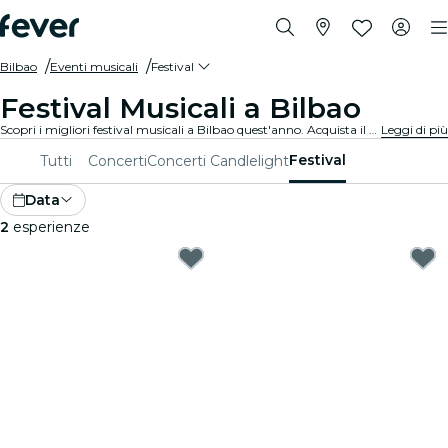
Bilbao
Eventi musicali
Festival
Festival Musicali a Bilbao
Scopri i migliori festival musicali a Bilbao quest'anno. Acquista il tuo biglietto su Fever prima che sia troppo tardi!
Leggi di più
Festival
Tutti
Concerti
Concerti Candlelight
Data
2
esperienze