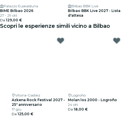
Palazzo Euskalduna
Bilbao BBK Live
BIME Bilbao 2026
Bilbao BBK Live 2027 - Lista
27 - 29 ott
d'attesa
Da
129,00 €
Scopri le esperienze simili vicino a Bilbao
Vitoria-Gasteiz
Logroño
Azkena Rock Festival 2027 -
Molan los 2000 - Logroño
25º anniversario
24 ott
17 giu
Da
18,00 €
Da
125,00 €