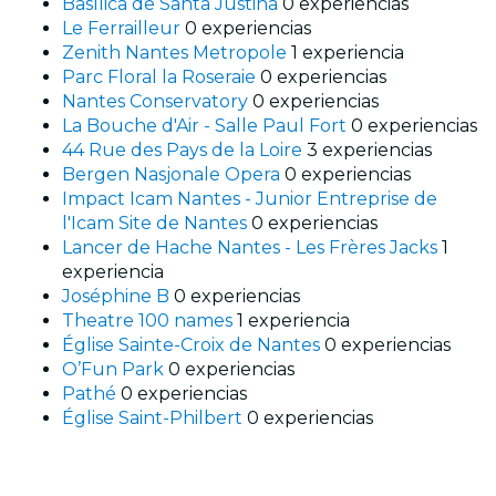
Basílica de Santa Justina
0 experiencias
Le Ferrailleur
0 experiencias
Zenith Nantes Metropole
1 experiencia
Parc Floral la Roseraie
0 experiencias
Nantes Conservatory
0 experiencias
La Bouche d'Air - Salle Paul Fort
0 experiencias
44 Rue des Pays de la Loire
3 experiencias
Bergen Nasjonale Opera
0 experiencias
Impact Icam Nantes - Junior Entreprise de
l'Icam Site de Nantes
0 experiencias
Lancer de Hache Nantes - Les Frères Jacks
1
experiencia
Joséphine B
0 experiencias
Theatre 100 names
1 experiencia
Église Sainte-Croix de Nantes
0 experiencias
O’Fun Park
0 experiencias
Pathé
0 experiencias
Église Saint-Philbert
0 experiencias