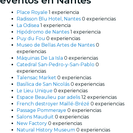
eventos en Nantes
Place Royale
1 experiencia
Radisson Blu Hotel, Nantes
0 experiencias
La Odisea
1 experiencia
Hipódromo de Nantes
1 experiencia
Puy du Fou
0 experiencias
Museo de Bellas Artes de Nantes
0
experiencias
Máquinas De La Isla
0 experiencias
Catedral San-Pedro-y-San-Pablo
0
experiencias
Talensac Market
0 experiencias
Basílica de San Nicolás
0 experiencias
Le Lieu Unique
0 experiencias
Espace Beaulieu par adelis
12 experiencias
French destroyer Maillé-Brézé
0 experiencias
Passage Pommeraye
0 experiencias
Salons Mauduit
0 experiencias
New Factory
0 experiencias
Natural History Museum
0 experiencias