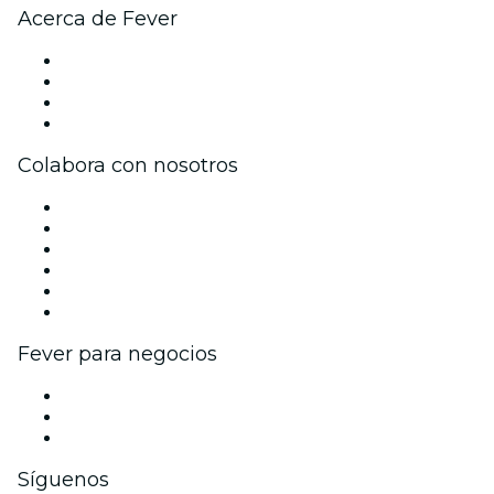
Acerca de Fever
Prensa
Únete al equipo
Tarjetas Regalo
Centro de asistencia
Colabora con nosotros
Gestiona tu evento
Publica tu evento
Eventos y beneficios para empresas
Programa de Afiliados
Programa de embajadores e influencers
Colaboraciones de marca
Fever para negocios
Eventos privados y entradas de grupo
Beneficios corporativos
Tarjetas y cupones de regalo corporativos
Síguenos