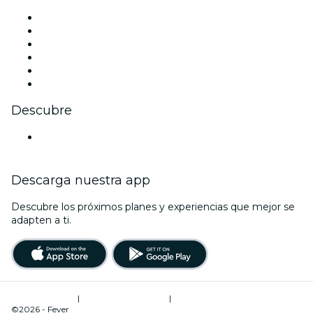
Facebook
X (Twitter)
Instagram
TikTok
LinkedIn
Youtube
Descubre
Locales y espacios de eventos en Nantes
Descarga nuestra app
Descubre los próximos planes y experiencias que mejor se
adapten a ti.
Términos de uso
|
Política de privacidad
|
Administrador de cookies
©2026 - Fever