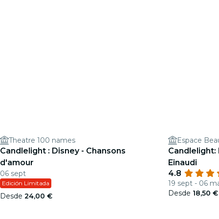
Theatre 100 names
Espace Beaul
Candlelight : Disney - Chansons
Candlelight:
d'amour
Einaudi
4.8
06 sept
19 sept - 06 m
Edición Limitada
Desde
18,50 €
Desde
24,00 €