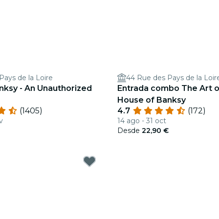
Pays de la Loire
44 Rue des Pays de la Loir
nksy - An Unauthorized
Entrada combo The Art of
House of Banksy
(1405)
4.7
(172)
v
14 ago - 31 oct
Desde
22,90 €