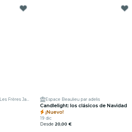
Lancer de Hache Nantes - Les Frères Jacks
Espace Beaulieu par adelis
Candlelight: los clásicos de Navidad
¡Nuevo!
19 dic
Desde
20,00 €