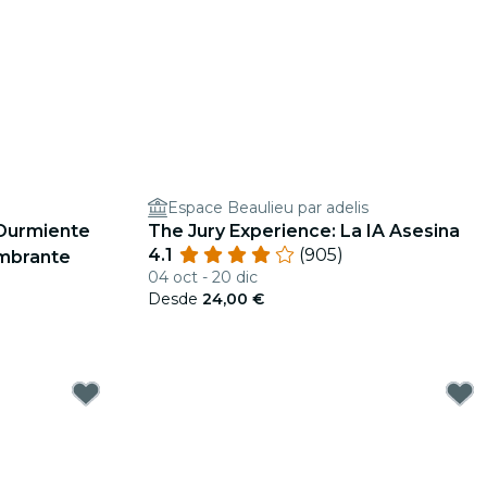
Espace Beaulieu par adelis
a Durmiente
The Jury Experience: La IA Asesina
4.1
(905)
umbrante
04 oct - 20 dic
Desde
24,00 €