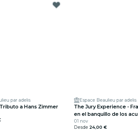
ieu par adelis
Espace Beaulieu par adelis
 Tributo a Hans Zimmer
The Jury Experience - Fr
en el banquillo de los acu
€
01 nov
hombre que desafió a Di
Desde
24,00 €