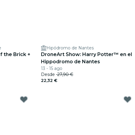
e
Hipódromo de Nantes
 the Brick +
DroneArt Show: Harry Potter™ en el
Hippodromo de Nantes
13 - 15 ago
Desde
27,90 €
22,32 €