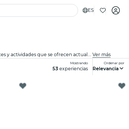
ES
¿Buscas cosas que hacer en Nantes? Echa un vistazo a toda nuestra selección y encuentra las mejores experiences y actividades que se ofrecen actualmente en la ciudad.
Ver más
Mostrando
Ordenar por
53
experiencias
Relevancia