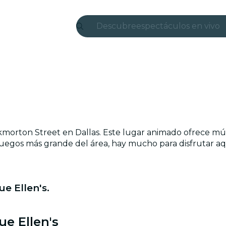
Descubre
espectáculos en vivo
Madrid
candlelight
Londres
experiencias y ciudad
kmorton Street en Dallas. Este lugar animado ofrece mús
São Paulo
e juegos más grande del área, hay mucho para disfrutar aq
exposiciones
Seúl
e Ellen's.
recorridos por la ciud
ue Ellen's
conciertos