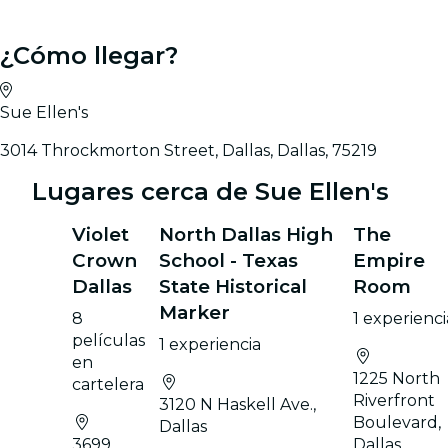
¿Cómo llegar?
Sue Ellen's
3014 Throckmorton Street, Dallas, Dallas, 75219
Lugares cerca de Sue Ellen's
Violet
North Dallas High
The
Crown
School - Texas
Empire
Dallas
State Historical
Room
Marker
8
1 experienci
películas
1 experiencia
en
1225 North
cartelera
Riverfront
3120 N Haskell Ave.,
Boulevard,
Dallas
3699
Dallas