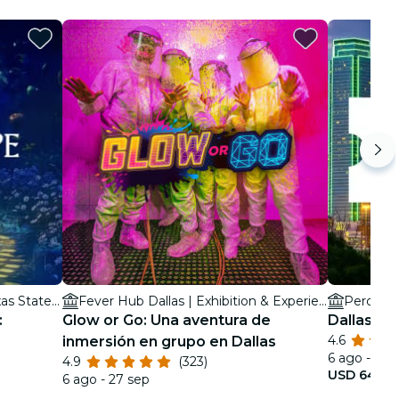
North Dallas High School - Texas State Historical Marker
Fever Hub Dallas | Exhibition & Experience Center
Perot M
:
Glow or Go: Una aventura de
Dallas Ci
4.6
inmersión en grupo en Dallas
6 ago - 1 oc
4.9
(323)
USD 64.00
6 ago - 27 sep