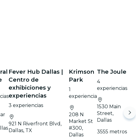
ral
Fever Hub Dallas |
Krimson
The Joule
e
Centro de
Park
4
exhibiciones y
experiencias
1
experiencias
cias
experiencia
3 experiencias
1530 Main
Street,
ar
208 N
Dallas
Market St
921 N Riverfront Blvd,
llas
#300,
Dallas, TX
3555 metros
Dallas