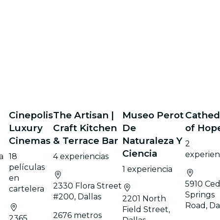
Cinepolis
The Artisan |
Museo Perot
Cathed
Luxury
Craft Kitchen
De
of Hop
Cinemas
& Terrace Bar
Naturaleza Y
2
Ciencia
experien
a
18
4 experiencias
películas
1 experiencia
en
5910 Ced
2330 Flora Street
cartelera
Springs
#200, Dallas
2201 North
Road, Da
Field Street,
2676 metros
2365