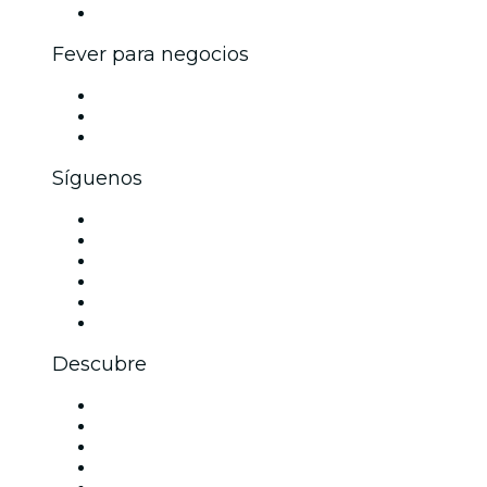
Colaboraciones de marca
Fever para negocios
Eventos privados y boletos de grupo
Beneficios corporativos
Tarjetas y cupones de regalo corporativos
Síguenos
Facebook
X (Twitter)
Instagram
TikTok
LinkedIn
Youtube
Descubre
Locales y espacios de eventos en Dallas
Estados Unidos
Hoy
Mañana