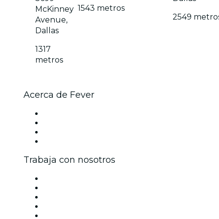
1543 metros
McKinney
2549 metro
Avenue,
Dallas
1317
metros
Acerca de Fever
Prensa
Únete al equipo
Tarjetas Regalo
Centro de asistencia
Trabaja con nosotros
Gestiona tu evento
Publica tu evento
Eventos y beneficios para empresas
Programa de Afiliados
Programa de embajadores e influencers