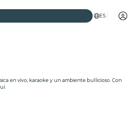
ES
es
ica en vivo, karaoke y un ambiente bullicioso. Con
uí.
ad