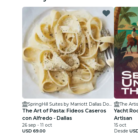
SpringHill Suites by Marriott Dallas Downtown/West End
The Arti
The Art of Pasta: Fideos Caseros
Yacht Ro
con Alfredo - Dallas
Artisan
26 sep - 11 oct
15 oct
USD 69.00
Desde
USD