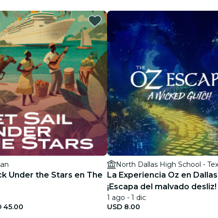
restaurantes
cine
san
ck Under the Stars en The
La Experiencia Oz en Dallas
¡Escapa del malvado desliz!
1 ago - 1 dic
 45.00
USD 8.00