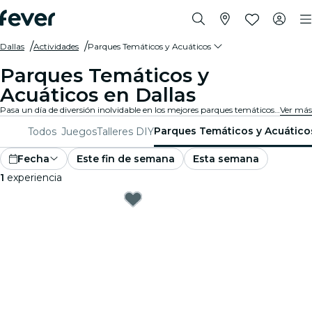
Dallas
Actividades
Parques Temáticos y Acuáticos
Parques Temáticos y
Acuáticos en Dallas
Pasa un día de diversión inolvidable en los mejores parques temáticos y acuáticos de Dallas. Disfruta de emocionantes atracciones, toboganes de agua, atracciones familiares y mucho más.
Ver más
Parques Temáticos y Acuático
Todos
Juegos
Talleres DIY
Fecha
Este fin de semana
Esta semana
1
experiencia