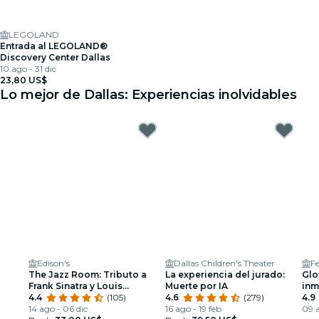
LEGOLAND
Entrada al LEGOLAND®
Discovery Center Dallas
10 ago - 31 dic
23,80 US$
Lo mejor de Dallas: Experiencias inolvidables
Edison's
Dallas Children's Theater
The Jazz Room: Tributo a
La experiencia del jurado:
Glo
Frank Sinatra y Louis
Muerte por IA
inm
Armstrong
4.4
(105)
4.6
(279)
4.9
14 ago - 06 dic
16 ago - 19 feb
09 a