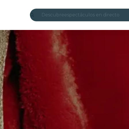
Descubre
espectáculos en directo
Madrid
candlelight
Londres
experiencias y ciudades
São Paulo
exposiciones
Seúl
recorridos por la ciudad
conciertos