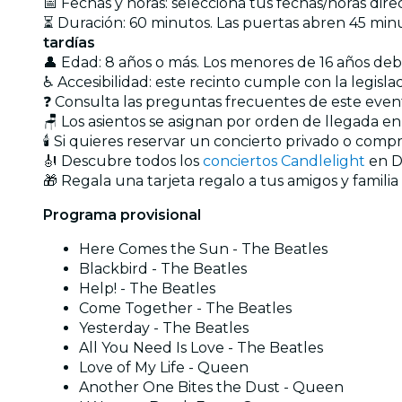
📅 Fechas y horas: selecciona tus fechas/horas dir
⏳ Duración: 60 minutos. Las puertas abren 45 min
tardías
👤 Edad: 8 años o más. Los menores de 16 años d
♿ Accesibilidad: este recinto cumple con la legisl
❓ Consulta las preguntas frecuentes de este eve
🪑 Los asientos se asignan por orden de llegada e
🕯️ Si quieres reservar un concierto privado o com
🎻 Descubre todos los
conciertos Candlelight
en D
🎁 Regala una tarjeta regalo a tus amigos y familia
Programa provisional
Here Comes the Sun - The Beatles
Blackbird - The Beatles
Help! - The Beatles
Come Together - The Beatles
Yesterday - The Beatles
All You Need Is Love - The Beatles
Love of My Life - Queen
Another One Bites the Dust - Queen