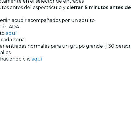
ectamente en el selector de entradas
utos antes del espectáculo y
cierran 5 minutos antes d
eberán acudir acompañados por un adulto
ación ADA
nto
aquí
n cada zona
prar entradas normales para un grupo grande (+30 persona
allas
 haciendo clic
aquí