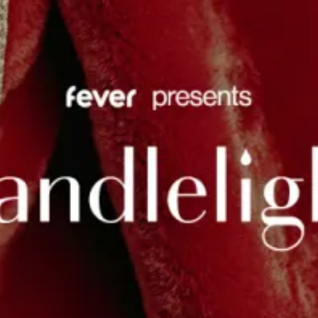
restaurantes
cine