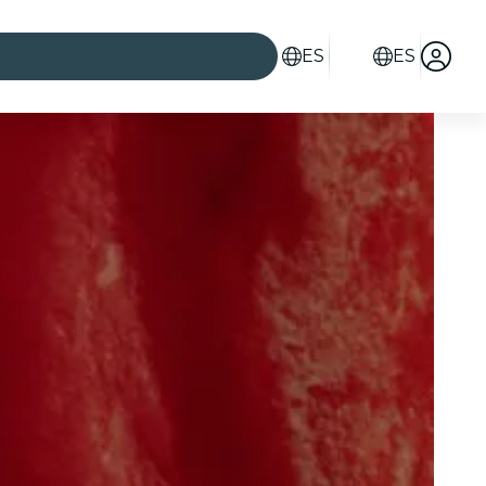
ES
ES