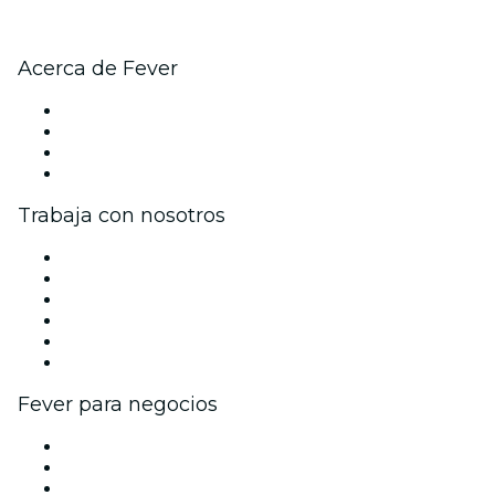
Acerca de Fever
Prensa
Únete al equipo
Tarjetas Regalo
Centro de asistencia
Trabaja con nosotros
Gestiona tu evento
Publica tu evento
Eventos y beneficios para empresas
Programa de Afiliados
Programa de embajadores e influencers
Colaboraciones de marca
Fever para negocios
Eventos privados y boletos de grupo
Beneficios corporativos
Tarjetas y cupones de regalo corporativos