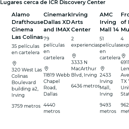
Lugares cerca de ICR Discovery Center
Alamo
Cinemark
Irving
AMC
Fr
Drafthouse
Dallas XD
Arts
Irving
of 
Cinema
and IMAX
Center
Mall 14
Mu
Las Colinas
79
2
51
4
películas
experiencias
películas
exp
35 películas
en
en
en cartelera
cartelera
cartelera
3333 N
691
MacArthur
Le
320 West Las
11819 Webb
Blvd, Irving
2433
Ave
Colinas
Chapel
Irving
TX 
Boulevard
6436 metros
Road,
Mall,
Uni
building a2,
Dallas
Irving
Sta
Irving
4440
9493
96
3759 metros
metros
metros
met