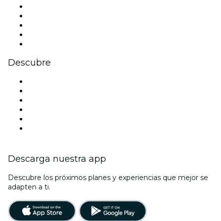
X (Twitter)
Instagram
TikTok
LinkedIn
Youtube
Descubre
Locales y espacios de eventos en Dallas
Estados Unidos
Hoy
Mañana
Esta semana
Este fin de semana
Descarga nuestra app
Descubre los próximos planes y experiencias que mejor se
adapten a ti.