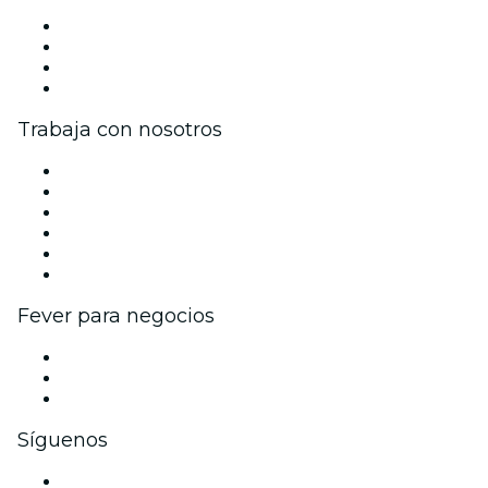
Prensa
Únete al equipo
Tarjetas Regalo
Centro de asistencia
Trabaja con nosotros
Gestiona tu evento
Publica tu evento
Eventos y beneficios para empresas
Programa de Afiliados
Programa de embajadores e influencers
Colaboraciones de marca
Fever para negocios
Eventos privados y boletos de grupo
Beneficios corporativos
Tarjetas y cupones de regalo corporativos
Síguenos
Facebook