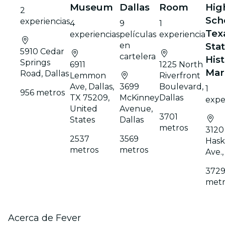
Museum
Dallas
Room
Hig
2
Scho
experiencias
4
9
1
Tex
experiencias
películas
experiencia
en
Sta
5910 Cedar
cartelera
Hist
Springs
6911
1225 North
Mar
Road, Dallas
Lemmon
Riverfront
Ave, Dallas,
3699
Boulevard,
1
956 metros
TX 75209,
McKinney
Dallas
expe
United
Avenue,
3701
States
Dallas
metros
3120
2537
3569
Hask
metros
metros
Ave.,
372
metr
Acerca de Fever