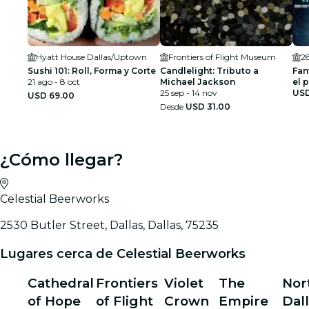
Hyatt House Dallas/Uptown
Frontiers of Flight Museum
28
Sushi 101: Roll, Forma y Corte
Candlelight: Tributo a
Fan
21 ago - 8 oct
Michael Jackson
el 
25 sep - 14 nov
USD
USD 69.00
Desde
USD 31.00
¿Cómo llegar?
Celestial Beerworks
2530 Butler Street, Dallas, Dallas, 75235
Lugares cerca de Celestial Beerworks
Cathedral
Frontiers
Violet
The
Nor
of Hope
of Flight
Crown
Empire
Dal