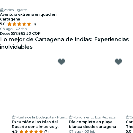
Varios lugares
Aventura extrema en quad en
Cartagena
5.0
(1)
08 ago - 03 feb
Desde
557.862,50 COP
Lo mejor de Cartagena de Indias: Experiencias
inolvidables
Muelle de la Bodeguita - Puerta 3
Monumento Los Pegasos
Ce
Excursión a las Islas del
Día completo en playa
Car
Rosario con almuerzo y
blanca desde cartagena
The
snorkel
4.9
(7)
07 ago - 03 feb
5.0