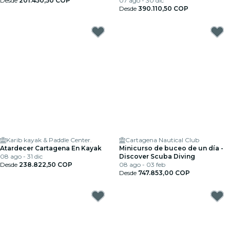
Desde
201.450,50 COP
07 ago - 30 dic
Desde
390.110,50 COP
Karib kayak & Paddle Center.
Cartagena Nautical Club
Atardecer Cartagena En Kayak
Minicurso de buceo de un día -
08 ago - 31 dic
Discover Scuba Diving
Desde
238.822,50 COP
08 ago - 03 feb
Desde
747.853,00 COP