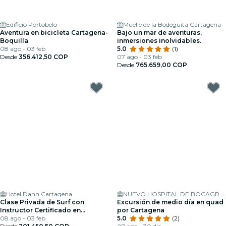
Edificio Portobelo
Muelle de la Bodeguita Cartagena
Aventura en bicicleta Cartagena-
Bajo un mar de aventuras,
Boquilla
inmersiones inolvidables.
08 ago - 03 feb
5.0
(1)
Desde
356.412,50 COP
07 ago - 03 feb
Desde
765.659,00 COP
Hotel Dann Cartagena
NUEVO HOSPITAL DE BOCAGRANDE
Clase Privada de Surf con
Excursión de medio día en quad
Instructor Certificado en
por Cartagena
Cartagena
08 ago - 03 feb
5.0
(2)