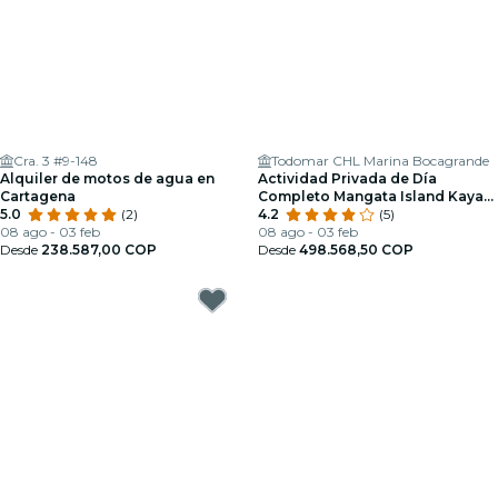
Cra. 3 #9-148
Todomar CHL Marina Bocagrande
Alquiler de motos de agua en
Actividad Privada de Día
Cartagena
Completo Mangata Island Kayak
5.0
(2)
y Almuerzo
4.2
(5)
08 ago - 03 feb
08 ago - 03 feb
Desde
238.587,00 COP
Desde
498.568,50 COP