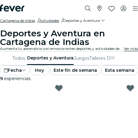
Cartagena de Indias
Actividades
Deportes y Aventura
Deportes y Aventura en
Cartagena de Indias
Aumenta tu adrenalina con emocionantes deportes y actividades de aventura en Cartagena de Indias. Ya sea que te guste el senderismo, la escalada en roca o los deportes extremos, aquí lo encontrarás.
Ver más
Deportes y Aventura
Todos
Juegos
Talleres DIY
Fecha
Hoy
Este fin de semana
Esta semana
9
experiencias