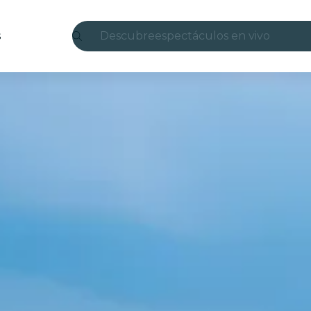
s
Descubre
espectáculos en vivo
Madrid
candlelight
Londres
experiencias y ciudades
São Paulo
exposiciones
Seúl
recorridos por la ciudad
conciertos