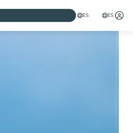
ES
ES