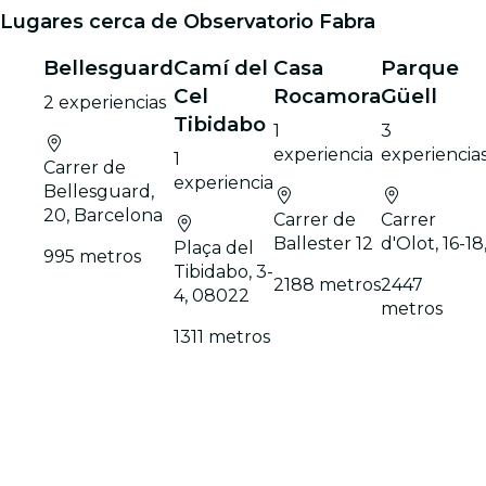
Lugares cerca de Observatorio Fabra
Bellesguard
Camí del
Casa
Parque
Cel
Rocamora
Güell
2 experiencias
Tibidabo
1
3
experiencia
experiencia
1
Carrer de
experiencia
Bellesguard,
20, Barcelona
Carrer de
Carrer
Ballester 12
d'Olot, 16-18
Plaça del
995 metros
Tibidabo, 3-
2188 metros
2447
4, 08022
metros
1311 metros