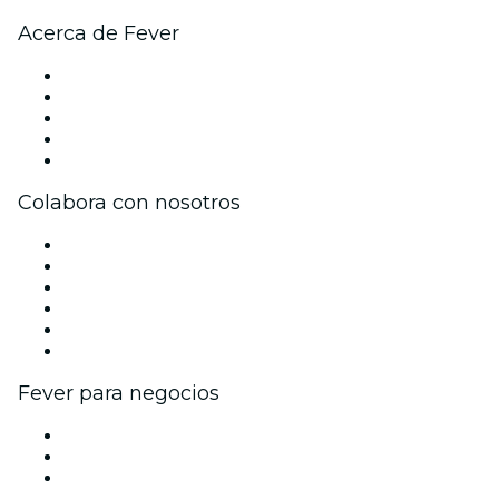
Acerca de Fever
Prensa
Únete al equipo
Becas de Excelencia
Tarjetas Regalo
Centro de asistencia
Colabora con nosotros
Gestiona tu evento
Publica tu evento
Eventos y beneficios para empresas
Programa de Afiliados
Programa de embajadores e influencers
Colaboraciones de marca
Fever para negocios
Eventos privados y entradas de grupo
Beneficios corporativos
Tarjetas y cupones de regalo corporativos