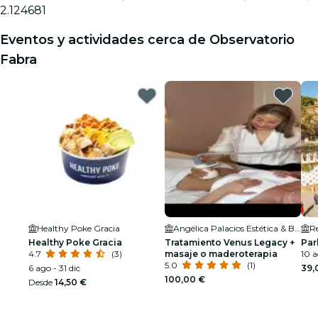
2.124681
Eventos y actividades cerca de Observatorio
Fabra
Healthy Poke Gracia
Angélica Palacios Estética & Bienestar
Re
Healthy Poke Gracia
Tratamiento Venus Legacy +
Par
4.7
(3)
masaje o maderoterapia
10 a
5.0
(1)
6 ago - 31 dic
39,
100,00 €
Desde
14,50 €