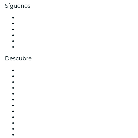
Síguenos
Facebook
X (Twitter)
Instagram
TikTok
LinkedIn
Youtube
Descubre
Locales y espacios de eventos en Barcelona
España
Hoy
Mañana
Esta semana
Este fin de semana
Halloween
San Valentín
Navidad
La La Love You
Viva Suecia
Año Nuevo