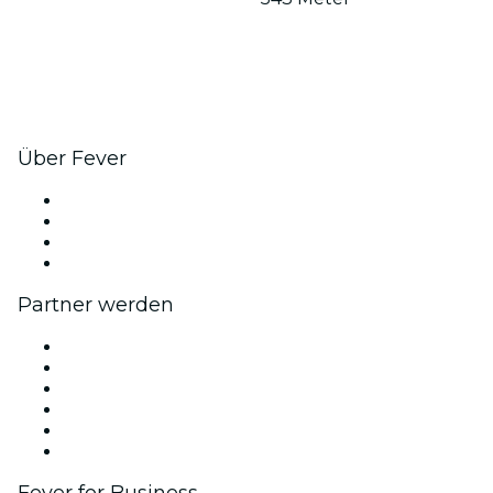
Über Fever
Presse
Wir stellen ein!
Geschenkgutscheine
Hilfe-Center
Partner werden
Fever Zone
Veröffentliche dein Event
Firmenevents & -vorteile
Affiliate-Programm
Botschafter & Influencer-Programm
Markenpartnerschaften
Fever for Business