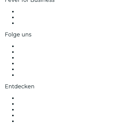
Privatveranstaltungen & Gruppentickets
Firmenvorteile
Firmengeschenkkarten und -gutscheine
Folge uns
Facebook
X (Twitter)
Instagram
TikTok
LinkedIn
YouTube
Entdecken
Veranstaltungsorte in Toulouse
Heute
Morgen
Diese Woche
Dieses Wochenende