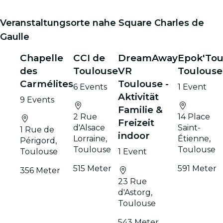
Veranstaltungsorte nahe Square Charles de
Gaulle
Chapelle
CCI de
DreamAway
Epok'Tou
des
Toulouse
VR
Toulouse
Carmélites
Toulouse -
6 Events
1 Event
Aktivität
9 Events
Familie &
2 Rue
14 Place
Freizeit
d'Alsace
Saint-
1 Rue de
indoor
Lorraine,
Étienne,
Périgord,
Toulouse
Toulouse
Toulouse
1 Event
515 Meter
591 Meter
356 Meter
23 Rue
d'Astorg,
Toulouse
543 Meter