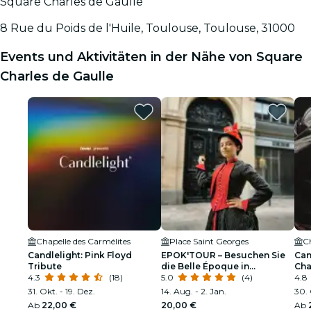
Square Charles de Gaulle
8 Rue du Poids de l'Huile, Toulouse, Toulouse, 31000
Events und Aktivitäten in der Nähe von Square
Charles de Gaulle
Chapelle des Carmélites
Place Saint Georges
Ch
Candlelight: Pink Floyd
EPOK'TOUR – Besuchen Sie
Can
Tribute
die Belle Époque in
Cha
4.3
(18)
Toulouse
5.0
(4)
4.8
31. Okt. - 19. Dez.
14. Aug. - 2. Jan.
30. 
Ab
22,00 €
20,00 €
Ab