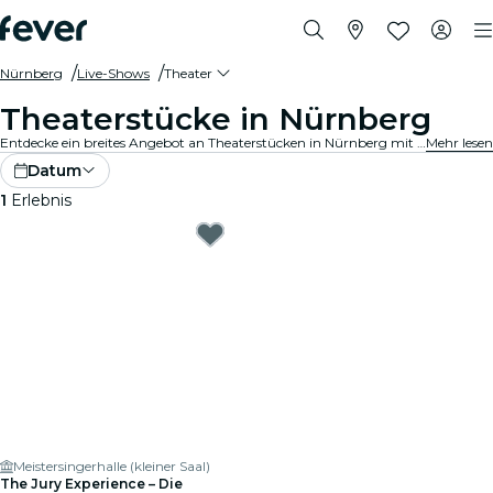
Nürnberg
Live-Shows
Theater
Theaterstücke in Nürnberg
Entdecke ein breites Angebot an Theaterstücken in Nürnberg mit allen Arten von Produktionen, und verbringe einen zauberhaften Abend in bester Gesellschaft.
Mehr lesen
Datum
1
Erlebnis
Meistersingerhalle (kleiner Saal)
The Jury Experience – Die