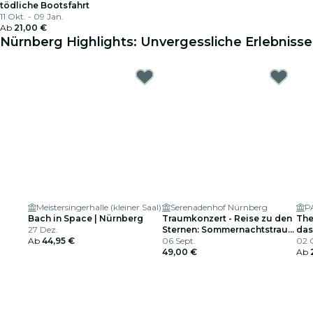
tödliche Bootsfahrt
11 Okt. - 09 Jan.
Ab
21,00 €
Nürnberg Highlights: Unvergessliche Erlebnisse
Meistersingerhalle (kleiner Saal)
Serenadenhof Nürnberg
P
Bach in Space | Nürnberg
Traumkonzert - Reise zu den
The
27 Dez.
Sternen: Sommernachtstraum
das
Ab
44,95 €
Open Air | Nürnberg
06 Sept.
02 O
49,00 €
Ab