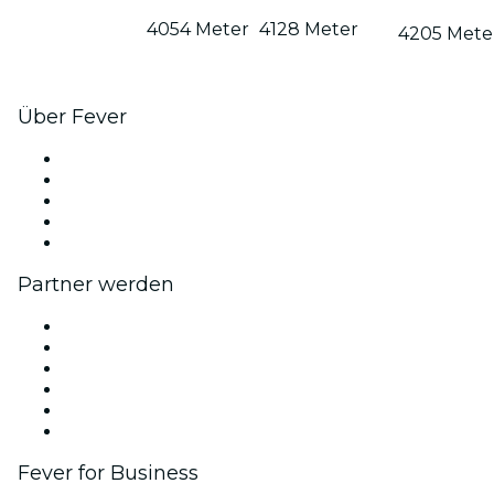
4054 Meter
4128 Meter
4205 Mete
Über Fever
Presse
Wir stellen ein!
Impressum
Geschenkgutscheine
Hilfe-Center
Partner werden
Fever Zone
Veröffentliche dein Event
Firmenevents & -vorteile
Affiliate-Programm
Botschafter & Influencer-Programm
Markenpartnerschaften
Fever for Business