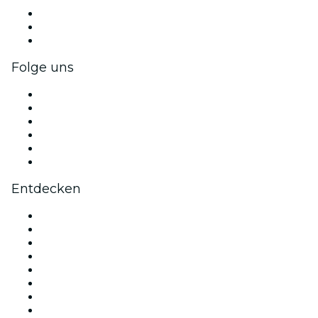
Privatveranstaltungen & Gruppentickets
Firmenvorteile
Firmengeschenkkarten und -gutscheine
Folge uns
Facebook
X (Twitter)
Instagram
TikTok
LinkedIn
YouTube
Entdecken
Veranstaltungsorte in München
Deutschland
Heute
Morgen
Diese Woche
Dieses Wochenende
Valentinstag
Weihnachts