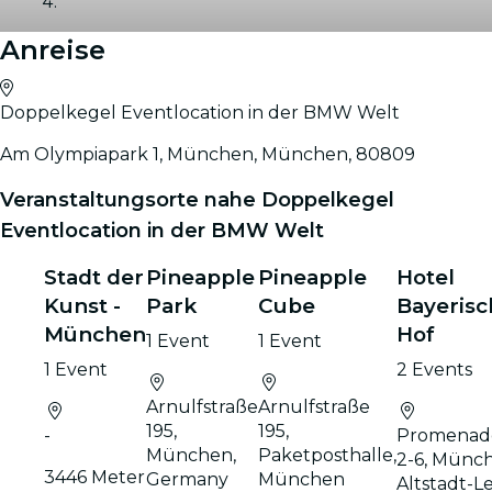
Anreise
Galerie
Doppelkegel Eventlocation in der BMW Welt
Am Olympiapark 1, München, München, 80809
Veranstaltungsorte nahe Doppelkegel
Eventlocation in der BMW Welt
Stadt der
Pineapple
Pineapple
Hotel
Kunst -
Park
Cube
Bayerisc
München
Hof
1 Event
1 Event
1 Event
2 Events
Arnulfstraße
Arnulfstraße
195,
195,
-
Promenad
München,
Paketposthalle,
2-6, Münc
3446 Meter
Germany
München
Altstadt-L