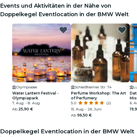
Events und Aktivitäten in der Nähe von
Doppelkegel Eventlocation in der BMW Welt
Olympiasee
Schleißheimer Str. 74
Water Lantern Festival -
Perfume Workshop: The Art
Dat
Olympiapark
of Perfumery
Mis
7. Aug. - 8. Aug.
5.0
(2)
6. A
Ab
25,90 €
15. Aug. - 26. Juni
19,
Ab
96,50 €
Doppelkegel Eventlocation in der BMW Welt