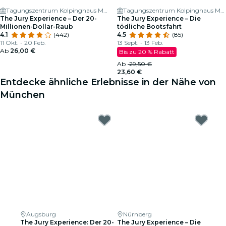
Tagungszentrum Kolpinghaus München-Zentral GmbH
Tagungszentrum Kolpinghaus München-Zentral GmbH
The Jury Experience – Der 20-
The Jury Experience – Die
Millionen-Dollar-Raub
tödliche Bootsfahrt
4.1
(442)
4.5
(85)
11 Okt. - 20 Feb.
13 Sept. - 13 Feb.
Ab
26,00 €
Bis zu 20 % Rabatt
Ab
29,50 €
23,60 €
Entdecke ähnliche Erlebnisse in der Nähe von
München
Augsburg
Nürnberg
The Jury Experience: Der 20-
The Jury Experience – Die