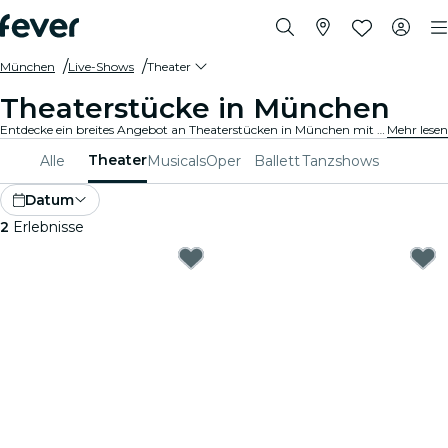
München
Live-Shows
Theater
Theaterstücke in München
Entdecke ein breites Angebot an Theaterstücken in München mit allen Arten von Produktionen, und verbringe einen zauberhaften Abend in bester Gesellschaft.
Mehr lesen
Theater
Alle
Musicals
Oper
Ballett
Tanzshows
Datum
2
Erlebnisse