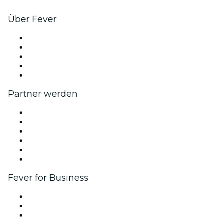
Über Fever
Presse
Wir stellen ein!
Impressum
Geschenkgutscheine
Hilfe-Center
Partner werden
Fever Zone
Veröffentliche dein Event
Firmenevents & -vorteile
Affiliate-Programm
Botschafter & Influencer-Programm
Markenpartnerschaften
Fever for Business
Privatveranstaltungen & Gruppentickets
Firmenvorteile
Firmengeschenkkarten und -gutscheine