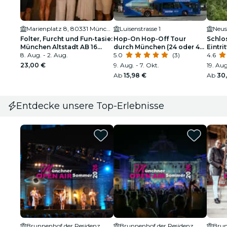
Marienplatz 8, 80331 München, Germany
Luisenstrasse 1
Neus
Folter, Furcht und Fun-tasie:
Hop-On Hop-Off Tour
Schlo
München Altstadt AB 16
durch München (24 oder 48
Eintri
Jahren
8. Aug. - 2. Aug.
Stunden)
5.0
(3)
Führu
4.6
23,00 €
9. Aug. - 7. Okt.
19. Aug
Ab
15,98 €
Ab
30
Entdecke unsere Top-Erlebnisse
Brunnenhof der Residenz
Brunnenhof der Residenz
Brun