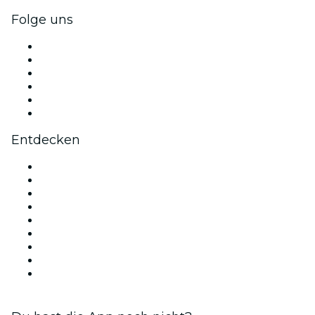
Folge uns
Facebook
X (Twitter)
Instagram
TikTok
LinkedIn
YouTube
Entdecken
Veranstaltungsorte in München
Deutschland
Heute
Morgen
Diese Woche
Dieses Wochenende
Valentinstag
Weihnachts
Bubble Planet Köln