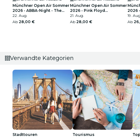
Münchner Open Air Sommer
Münchner Open Air Sommer
Münch
2026 - ABBA-Night - The
2026 - Pink Floyd
2026 -
Tribute Concert
22. Aug.
performed by "echoes"
21. Aug.
19. Aug
Ab
28,00 €
Ab
28,00 €
Ab
26
Verwandte Kategorien
Stadttouren
Tourismus
Top