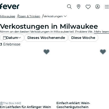
Milwaukee
Essen & Trinken
Verkostungen
Verkostungen in Milwaukee
Nimm an den besten Verkostungen in Milwaukee teil. Probiere Weine, handwerklich gebraute Biere und Gourmetgerichte und erfahre dabei wissenswerte Einzelheiten von Experten.
Mehr lesen
Datum
Dieses Wochenende
Diese Woche
3
Erlebnisse
The Box MKE
Einfach erklärt: Wein-
Ein Leitfaden für Anfänger: Wein
Geschenkgutschein