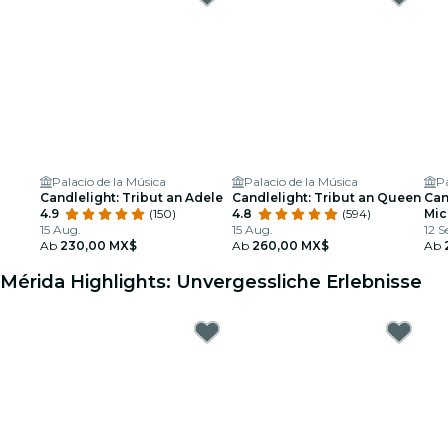
Palacio de la Música
Palacio de la Música
Pa
Candlelight: Tribut an Adele
Candlelight: Tribut an Queen
Can
4.9
(150)
4.8
(594)
Mic
15 Aug.
15 Aug.
12 S
Ab
230,00 MX$
Ab
260,00 MX$
Ab
Mérida Highlights: Unvergessliche Erlebnisse