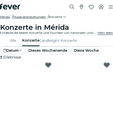
Mérida
Musikveranstaltungen
Konzerte
Konzerte in Mérida
Entdecke die besten Konzerte und Tourneen von nationalen und internationalen Künstlern in Mérida, hole Dir Deine Tickets auf Fever und genieße Top-Musik!
Mehr lesen
Konzerte
Alle
Candlelight-Konzerte
Datum
Dieses Wochenende
Diese Woche
3
Erlebnisse