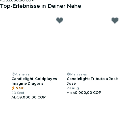
Ab
95.000,00 COP
Top-Erlebnisse in Deiner Nähe
Armenia
Manizales
Candlelight: Coldplay vs
Candlelight: Tributo a José
Imagine Dragons
José
Neu!
29 Aug.
20 Sept.
Ab
40.000,00 COP
Ab
58.000,00 COP