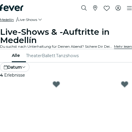
Medellín
Live-Shows
Live-Shows & -Auftritte in
Medellín
Du suchst nach Unterhaltung für Deinen Abend? Sichere Dir Deine Tickets für die besten Live-Shows in Medellín: Theater, Stand-Up-Comedy, Musicals, Magieshows und mehr.
Mehr lesen
Alle
Theater
Ballett
Tanzshows
Datum
4
Erlebnisse