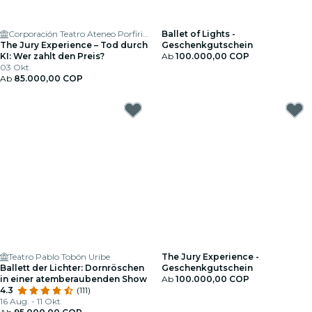
Corporación Teatro Ateneo Porfirio Barba Jacob
Ballet of Lights -
The Jury Experience – Tod durch
Geschenkgutschein
KI: Wer zahlt den Preis?
Ab
100.000,00 COP
03 Okt.
Ab
85.000,00 COP
Teatro Pablo Tobón Uribe
The Jury Experience -
Ballett der Lichter: Dornröschen
Geschenkgutschein
in einer atemberaubenden Show
Ab
100.000,00 COP
4.3
(111)
16 Aug. - 11 Okt.