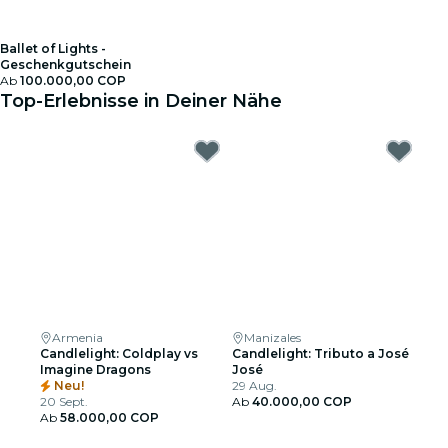
Ballet of Lights -
Geschenkgutschein
Ab
100.000,00 COP
Top-Erlebnisse in Deiner Nähe
Armenia
Manizales
Candlelight: Coldplay vs
Candlelight: Tributo a José
Imagine Dragons
José
Neu!
29 Aug.
20 Sept.
Ab
40.000,00 COP
Ab
58.000,00 COP