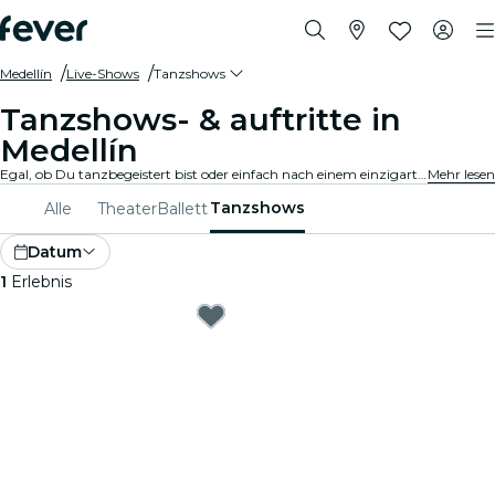
Medellín
Live-Shows
Tanzshows
Tanzshows- & auftritte in
Medellín
Egal, ob Du tanzbegeistert bist oder einfach nach einem einzigartigen Abend suchst, Medellín bietet etwas für jeden Geschmack. Von zeitgenössischem Tanz bis hin zu Ballett und allem, was dazwischen liegt, gibt es unzählige Ensembles und Produktionen, aus denen Du wählen kannst.
Mehr lesen
Tanzshows
Alle
Theater
Ballett
Datum
1
Erlebnis