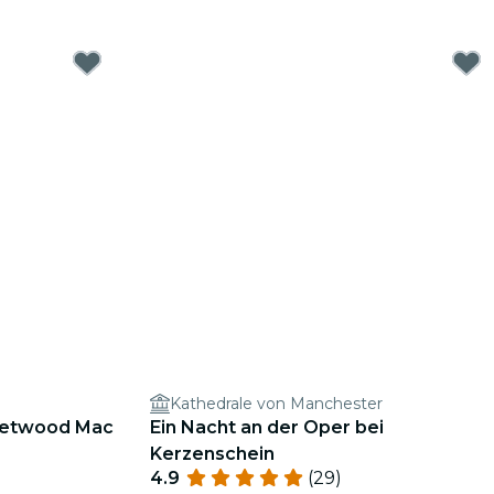
Kathedrale von Manchester
leetwood Mac
Ein Nacht an der Oper bei
Kerzenschein
4.9
(29)