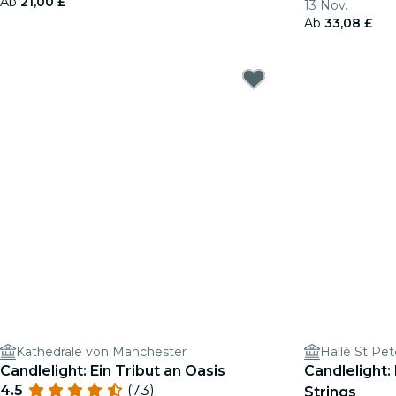
Ab
21,00 £
13 Nov.
Ab
33,08 £
Kathedrale von Manchester
Hallé St Pet
Candlelight: Ein Tribut an Oasis
Candlelight:
4.5
(73)
Strings