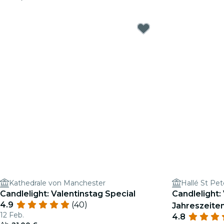
Kathedrale von Manchester
Hallé St Pet
Candlelight: Valentinstag Special
Candlelight: 
4.9
(40)
Jahreszeite
12 Feb.
4.8