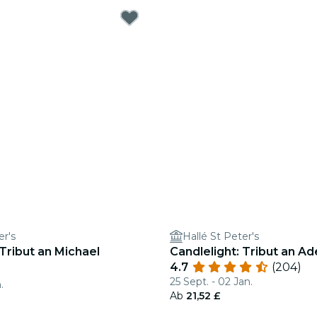
er's
Hallé St Peter's
 Tribut an Michael
Candlelight: Tribut an Ad
4.7
(204)
25 Sept. - 02 Jan.
.
Ab
21,52 £