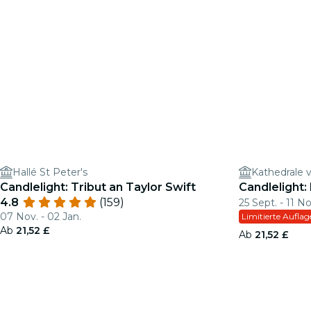
Hallé St Peter's
Kathedrale 
Candlelight: Tribut an Taylor Swift
Candlelight:
4.8
(159)
25 Sept. - 11 No
07 Nov. - 02 Jan.
Limitierte Auflag
Ab
21,52 £
Ab
21,52 £