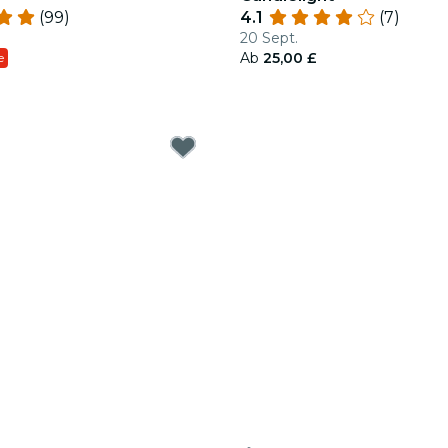
(99)
4.1
(7)
20 Sept.
Ab
25,00 £
e