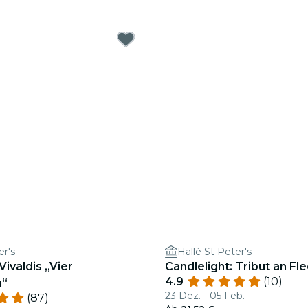
er's
Hallé St Peter's
Vivaldis „Vier
Candlelight: Tribut an F
4.9
(10)
n“
23 Dez. - 05 Feb.
(87)