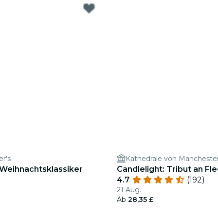
er's
Kathedrale von Mancheste
 Weihnachtsklassiker
Candlelight: Tribut an F
4.7
(192)
21 Aug.
Ab
28,35 £