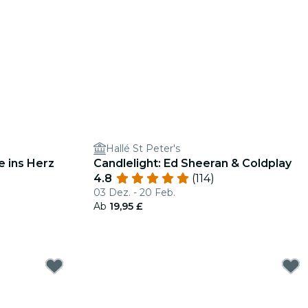
Hallé St Peter's
e ins Herz
Candlelight: Ed Sheeran & Coldplay
4.8
(114)
03 Dez. - 20 Feb.
Ab
19,95 £