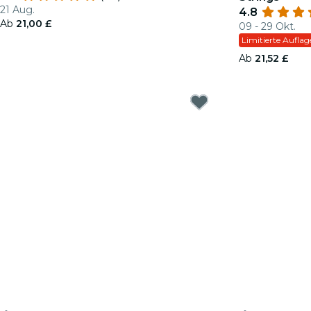
21 Aug.
4.8
Ab
21,00 £
09 - 29 Okt.
Limitierte Auflag
Ab
21,52 £