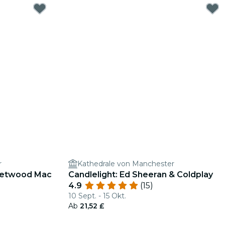
r
Kathedrale von Manchester
leetwood Mac
Candlelight: Ed Sheeran & Coldplay
4.9
(15)
10 Sept. - 15 Okt.
Ab
21,52 £