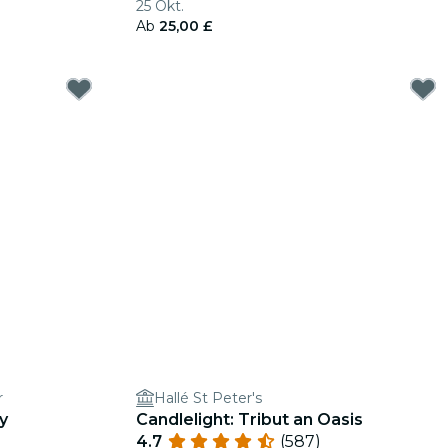
25 Okt.
Ab
25,00 £
r
Hallé St Peter's
y
Candlelight: Tribut an Oasis
4.7
(587)