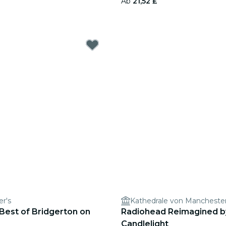
Ab
21,52 £
er's
Kathedrale von Mancheste
 Best of Bridgerton on
Radiohead Reimagined b
Candlelight