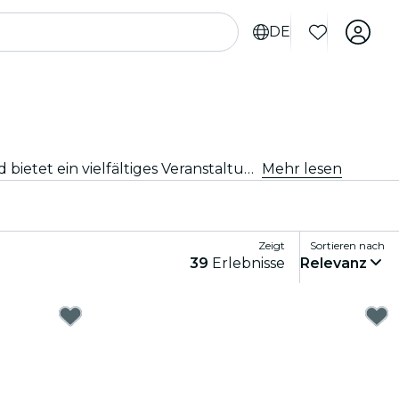
DE
Von intimen Locations bis hin zu den ikonischsten Konzertsälen der Stadt, Manchester pulsiert mit der Musik und bietet ein vielfältiges Veranstaltungsangebot für jeden Geschmack und Stil.
Mehr lesen
Zeigt
Sortieren nach
39
Erlebnisse
Relevanz