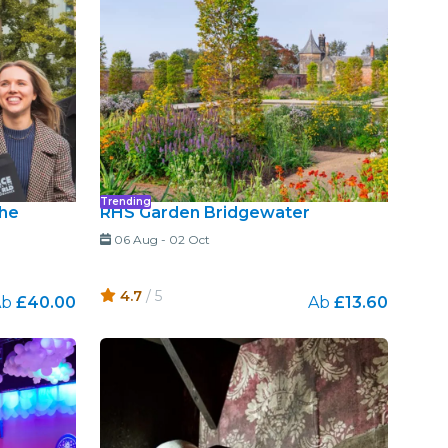
Trending
The
RHS Garden Bridgewater
06 Aug
-
02 Oct
4.7
/ 5
Ab
£40.00
Ab
£13.60