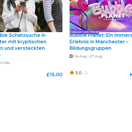
Exklusiv von Fever
ible Schatzsuche in
Bubble Planet: Ein immer
er mit kryptischen
Erlebnis in Manchester –
n und versteckten
Bildungsgruppen
n
06 Aug
-
27 Aug
2 Feb
5.0
/ 5
£15.00