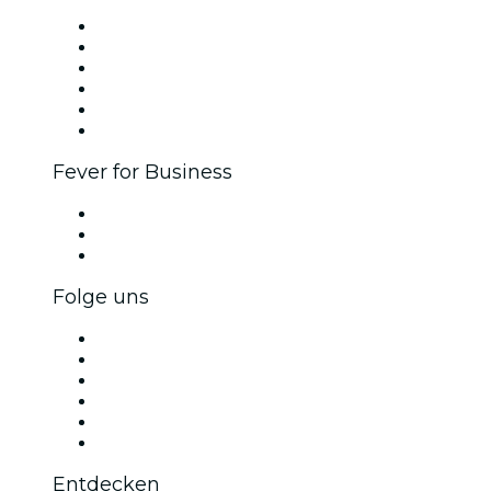
Fever Zone
Veröffentliche dein Event
Firmenevents & -vorteile
Affiliate-Programm
Botschafter & Influencer-Programm
Markenpartnerschaften
Fever for Business
Privatveranstaltungen & Gruppentickets
Firmenvorteile
Firmengeschenkkarten und -gutscheine
Folge uns
Facebook
X (Twitter)
Instagram
TikTok
LinkedIn
YouTube
Entdecken