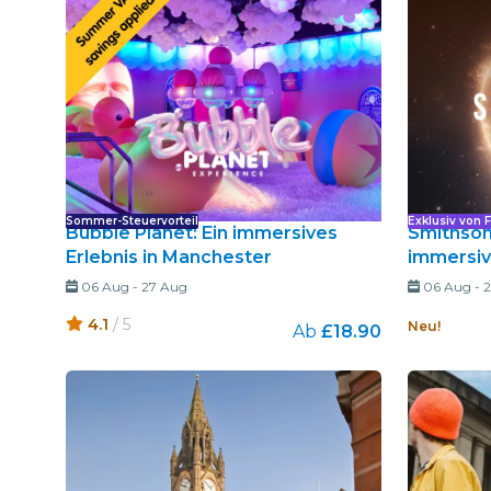
Sommer-Steuervorteil
Exklusiv von 
Bubble Planet: Ein immersives
Smithsoni
Erlebnis in Manchester
immersiv
06 Aug
-
27 Aug
06 Aug
-
2
4.1
/ 5
Neu!
Ab
£18.90