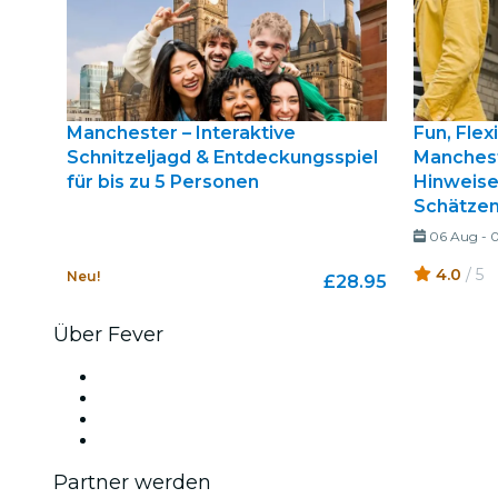
Manchester – Interaktive
Fun, Flex
Schnitzeljagd & Entdeckungsspiel
Manchest
für bis zu 5 Personen
Hinweise
Schätze
06 Aug
-
0
4.0
/ 5
Neu!
£28.95
Über Fever
Presse
Wir stellen ein!
Geschenkgutscheine
Hilfe-Center
Partner werden