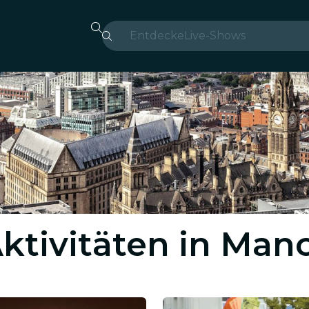
Entdecke
Live-Shows
Madrid
Candlelight
London
Erlebnisse und Städte
São Paulo
ktivitäten in Man
Seoul
Stadttouren
Konzerte