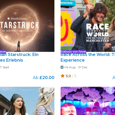
Restaurants
Kino
Fever
Exklusiv von Fever
an Starstruck: Ein
Race Across the World: 
es Erlebnis
Experience
7 Sept
06 Aug
-
31 Dec
5.0
/ 5
Ab
£20.00