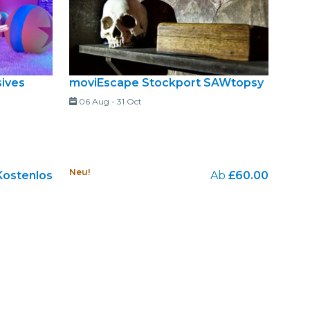
sives
moviEscape Stockport SAWtopsy
06 Aug
-
31 Oct
Neu!
Kostenlos
Ab
£60.00