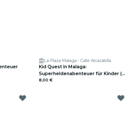
La Plaza Malaga - Calle Alcazabilla
enteuer
Kid Quest in Malaga:
Superheldenabenteuer für Kinder (4
8,00 €
bis 8 Jahre)