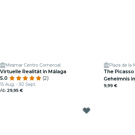
Miramar Centro Comercial
Plaza de la
Virtuelle Realität in Málaga
The Picasso
5.0
(2)
Geheimnis in
15 Aug. - 30 Sept.
9,99 €
Suchspiel
Ab
29,95 €