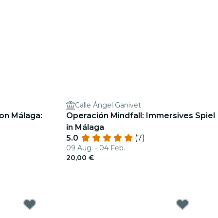
Calle Ángel Ganivet
von Málaga:
Operación Mindfall: Immersives Spiel
in Málaga
5.0
(7)
09 Aug. - 04 Feb.
20,00 €