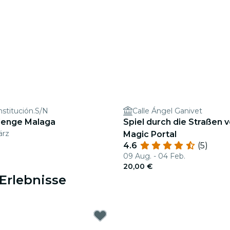
nstitución.S/N
Calle Ángel Ganivet
lenge Malaga
Spiel durch die Straßen 
ärz
Magic Portal
4.6
(5)
09 Aug. - 04 Feb.
20,00 €
Erlebnisse