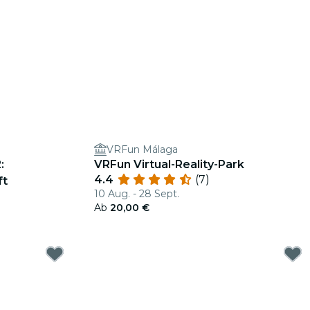
VRFun Málaga
:
VRFun Virtual-Reality-Park
4.4
(7)
ft
10 Aug. - 28 Sept.
Ab
20,00 €