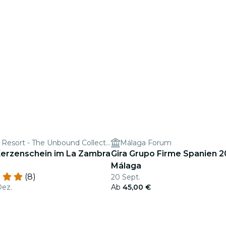
La Zambra Resort - The Unbound Collection by Hyatt
Málaga Forum
Kerzenschein im La Zambra
Gira Grupo Firme Spanien 2
Málaga
(8)
20 Sept.
Dez.
Ab
45,00 €