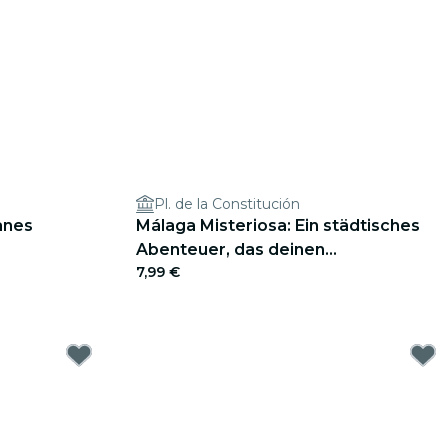
Pl. de la Constitución
anes
Málaga Misteriosa: Ein städtisches
Abenteuer, das deinen
7,99 €
ordert
Einfallsreichtum herausfordert