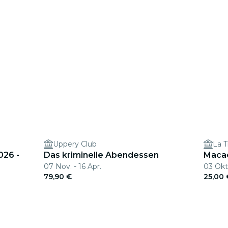
Uppery Club
La T
026 -
Das kriminelle Abendessen
Macac
07 Nov. - 16 Apr.
03 Okt
79,90 €
25,00 