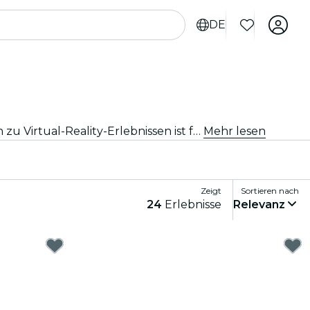
DE
Begib dich in eine Welt voller Spaß und Unterhaltung mit den besten Spielen in Málaga. Von Brettspielen bis hin zu Virtual-Reality-Erlebnissen ist für jeden etwas dabei.
Mehr lesen
Zeigt
Sortieren nach
24
Erlebnisse
Relevanz