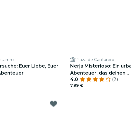
ntarero
Plaza de Cantarero
rsuche: Euer Liebe, Euer
Nerja Misterioso: Ein urb
 Abenteuer
Abenteuer, das deinen
4.0
(2)
Einfallsreichtum herausf
7,99 €