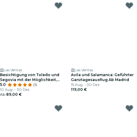
Las Ventas
Las Ventas
Besichtigung von Toledo und
Avila und Salamanca: Geführter
Segovia mit der Möglichkeit,
Ganztagesausflug Ab Madrid
Avila Zu Besuchen!
5.0
(1)
15 Aug. - 30 Dez.
10 Aug. - 30 Dez.
119,00 €
Ab
89,00 €