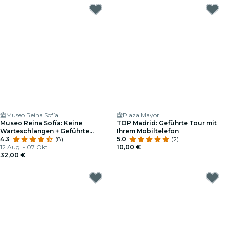
Museo Reina Sofía
Plaza Mayor
Museo Reina Sofía: Keine
TOP Madrid: Geführte Tour mit
Warteschlangen + Geführte
Ihrem Mobiltelefon
Besichtigung
4.3
(8)
5.0
(2)
12 Aug. - 07 Okt.
10,00 €
32,00 €