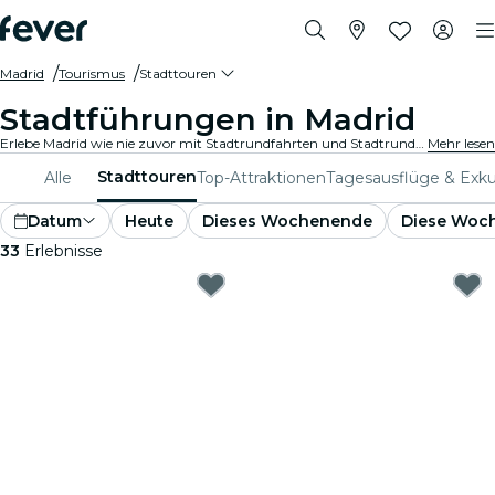
Madrid
Tourismus
Stadttouren
Stadtführungen in Madrid
Erlebe Madrid wie nie zuvor mit Stadtrundfahrten und Stadtrundfahrtpaketen. Während du die berühmten Wahrzeichen, versteckten Juwelen und lokalen Hotspots von Madrid erkundest, entdeckst du die Geschichten, die die Stadt zum Leben erwecken.
Mehr lesen
Stadttouren
Alle
Top-Attraktionen
Tagesausflüge & Exku
Datum
Heute
Dieses Wochenende
Diese Woc
33
Erlebnisse