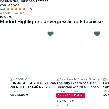
Besuch der jüdischen Altstadt
von Segovia
4.8
(57)
09 Aug. - 30 Dez.
10,00 €
Madrid Highlights: Unvergessliche Erlebnisse
MADRING
Palacio de la Prensa Cinema
A
FORMULA 1 TAG HEUER GRAN
The Jury Experience: Der
Los
PREMIO DE ESPAÑA 2026
Diebstahl von 20 Millionen
San
11 Sept.
US-Dollar
12 Sept. - 13 Dez.
CER
12 S
Ab
295,00 €
20
40,
Bis zu 20 % Rabatt
Ab
26,00 €
20,80 €