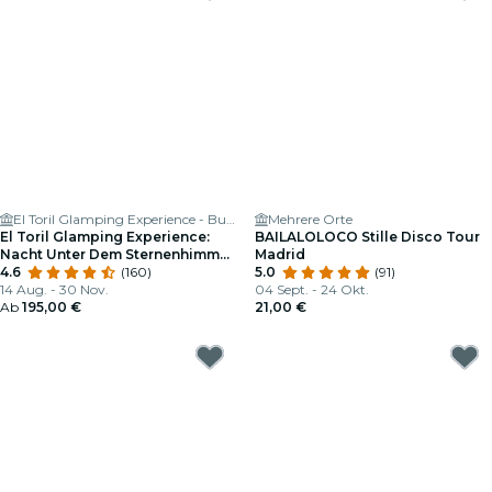
El Toril Glamping Experience - Burbuja, Tienda Safari y Casa Rural
Mehrere Orte
El Toril Glamping Experience:
BAILALOLOCO Stille Disco Tour
Nacht Unter Dem Sternenhimmel
Madrid
in Einem Raum mit Blase Für 2
4.6
(160)
5.0
(91)
14 Aug. - 30 Nov.
04 Sept. - 24 Okt.
Ab
195,00 €
21,00 €