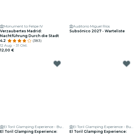
Monument to Felipe IV
Auditorio Miguel Ríos
Verzaubertes Madrid:
Subsónico 2027 - Warteliste
Nachtführung Durch die Stadt
4.2
(383)
12 Aug. - 31 Okt.
12,00 €
El Toril Glamping Experience - Burbuja, Tienda Safari y Casa Rural
El Toril Glamping Experience - Burbuja, Tienda Safari y Casa Rural
El Toril Glamping Experience:
El Toril Glamping Experience: