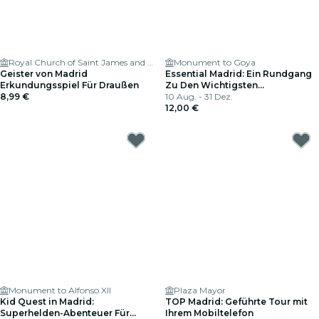
Royal Church of Saint James and Saint John the Baptist
Monument to Goya
Geister von Madrid
Essential Madrid: Ein Rundgang
Erkundungsspiel Für Draußen
Zu Den Wichtigsten
8,99 €
Sehenswürdigkeiten der Stadt
10 Aug. - 31 Dez.
12,00 €
Monument to Alfonso XII
Plaza Mayor
Kid Quest in Madrid:
TOP Madrid: Geführte Tour mit
Superhelden-Abenteuer Für
Ihrem Mobiltelefon