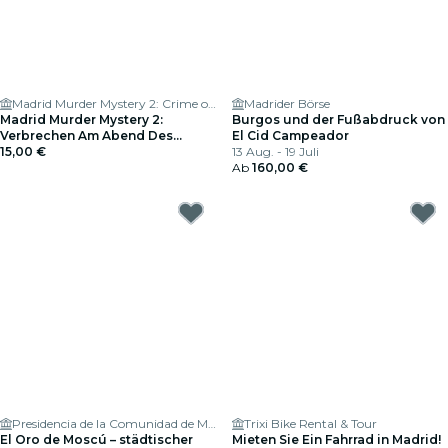
Madrid Murder Mystery 2: Crime on Date Night!
Madrider Börse
Madrid Murder Mystery 2:
Burgos und der Fußabdruck von
Verbrechen Am Abend Des
El Cid Campeador
Dates!
15,00 €
13 Aug. - 19 Juli
Ab
160,00 €
Presidencia de la Comunidad de Madrid
Trixi Bike Rental & Tour
El Oro de Moscú – städtischer
Mieten Sie Ein Fahrrad in Madrid!