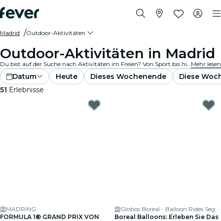
Madrid
Outdoor-Aktivitäten
Outdoor-Aktivitäten in Madrid
Du bist auf der Suche nach Aktivitäten im Freien? Von Sport bis hin zu Outdoor-Events: Dein nächstes Abenteuer wartet bereits um die Ecke! Entdecke zahlreiche Outdoor-Aktivitäten und -Veranstaltungen und schaffe tolle Erinnerungen!
Mehr lesen
Datum
Heute
Dieses Wochenende
Diese Woc
51
Erlebnisse
MADRING
Globos Boreal - Balloon Rides Segovia, Madrid and Toledo
FORMULA 1® GRAND PRIX VON
Boreal Balloons: Erleben Sie Das