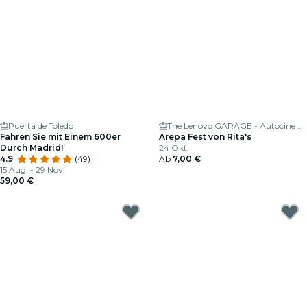
Puerta de Toledo
The Lenovo GARAGE - Autocine Madrid
Fahren Sie mit Einem 600er
Arepa Fest von Rita's
Durch Madrid!
24 Okt.
4.9
(49)
Ab
7,00 €
15 Aug. - 29 Nov.
59,00 €