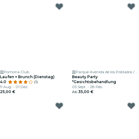
Pomona Club
Parque Avenida de los Poblados / Esquina calle Cazalegas 28054
Laufen + Brunch (Dienstag)
Beauty Party
4.0
(1)
"Gesichtsbehandlung
11 Aug. - 01 Dez.
05 Sept. - 28 Feb.
25,00 €
Ab
35,00 €