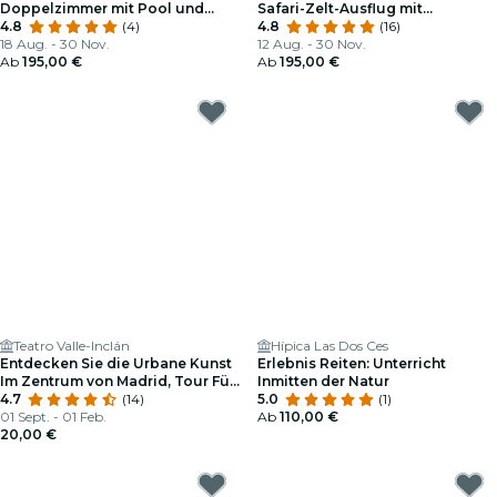
Doppelzimmer mit Pool und
Safari-Zelt-Ausflug mit
Brunch
4.8
(4)
Frühstück
4.8
(16)
18 Aug. - 30 Nov.
12 Aug. - 30 Nov.
Ab
195,00 €
Ab
195,00 €
Teatro Valle-Inclán
Hípica Las Dos Ces
Entdecken Sie die Urbane Kunst
Erlebnis Reiten: Unterricht
Im Zentrum von Madrid, Tour Für
Inmitten der Natur
2!
4.7
(14)
5.0
(1)
01 Sept. - 01 Feb.
Ab
110,00 €
20,00 €