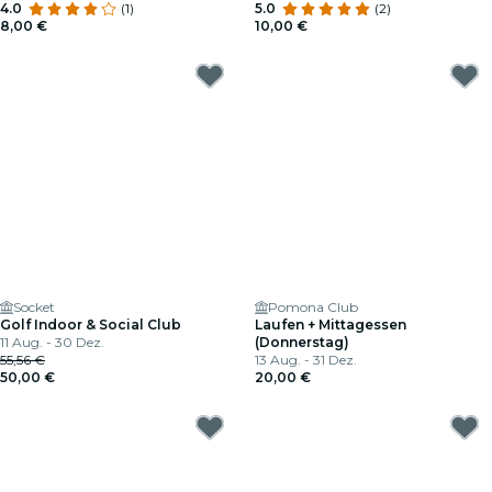
Kinder (4 Bis 8 Jahre Alt)
4.0
(1)
5.0
(2)
8,00 €
10,00 €
Socket
Pomona Club
Golf Indoor & Social Club
Laufen + Mittagessen
11 Aug. - 30 Dez.
(Donnerstag)
55,56 €
13 Aug. - 31 Dez.
50,00 €
20,00 €