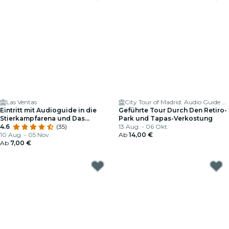
Las Ventas
City Tour of Madrid: Audio Guide App
Eintritt mit Audioguide in die
Geführte Tour Durch Den Retiro-
Stierkampfarena und Das
Park und Tapas-Verkostung
Museum von Las Ventas
4.6
(35)
13 Aug. - 06 Okt.
10 Aug. - 05 Nov.
Ab
14,00 €
Ab
7,00 €