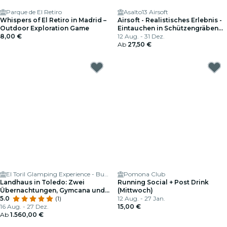
Parque de El Retiro
Asalto13 Airsoft
Whispers of El Retiro in Madrid –
Airsoft - Realistisches Erlebnis -
Outdoor Exploration Game
Eintauchen in Schützengräben
8,00 €
und Historische Konflikte.
12 Aug. - 31 Dez.
Ab
27,50 €
El Toril Glamping Experience - Burbuja, Tienda Safari y Casa Rural
Pomona Club
Landhaus in Toledo: Zwei
Running Social + Post Drink
Übernachtungen, Gymcana und
(Mittwoch)
Brunch in El Toril
5.0
(1)
12 Aug. - 27 Jan.
16 Aug. - 27 Dez.
15,00 €
Ab
1.560,00 €