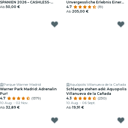
SPANIEN 2026 – CASHLESS-
Unvergessliche Erlebnis Einer
GUTHABEN AUFLADEN
Ab
50,00 €
Ballonfahrt!
4.7
(19)
Ab
205,00 €
Parque Warner Madrid
Aquópolis Villanueva de la Cañada
Warner Park Madrid: Adrenalin
Schlange stehen adé: Aquopolis
Pur!
Villanueva de la Cañada
4.7
(1379)
4.3
(230)
10 Aug. - 02 Nov.
10 Aug. - 06 Sept.
Ab
32,89 €
Ab
19,91 €