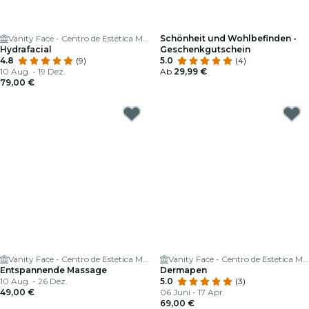
Vanity Face - Centro de Estética Madrid
Schönheit und Wohlbefinden -
Hydrafacial
Geschenkgutschein
4.8
(9)
5.0
(4)
10 Aug. - 19 Dez.
Ab
29,99 €
79,00 €
Vanity Face - Centro de Estética Madrid
Vanity Face - Centro de Estética Madrid
Entspannende Massage
Dermapen
10 Aug. - 26 Dez.
5.0
(3)
49,00 €
06 Juni - 17 Apr.
69,00 €