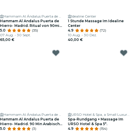
Hammam Al Ándalus Puerta de Hierro
Idealine Center
Hammam Al Andalus Puerta de
1 Stunde Massage Im Idealine
Hierro- Madrid. Ritual von 90min
Center
: 75'Thermalbäder & 15'Massage
5.0
(35)
4.9
(72)
07 Aug. - 30 Sept.
10 Aug. - 30 Dez.
65,00 €
40,00 €
Hammam Al Ándalus Puerta de Hierro
URSO Hotel & Spa, a Small Luxury Hotel of the World
Hammam Al Andalus Puerta de
Spa-Rundgang + Massage Im
Hierro- Madrid. 90 Min Arabische
URSO Hotel & Spa 5*.
Bäder
5.0
(3)
4.9
(154)