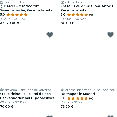
Todo en Belleza
Todo en Belleza
💧 Deep2 + Met2morph:
FACIAL XPUMASK Glow Detox +
Synergistische, Personalisierte
Personalisierte
Hautverjüngung
5.0
(1)
Gesichtsdiagnose
5.0
(6)
10 Aug. - 30 Nov.
10 Aug. - 30 Nov.
Ab
120,00 €
80,00 €
Oh! Yoga, Santuario de Valverde
Tornasol bienestar. Mi mundo interior
Stelle deine Taille und deinen
Dermapen in Madrid
Beckenboden mit Hipopresivos
5.0
(4)
unter der Anleitung von Inma
07 Aug. - 30 Dez.
15 Aug. - 31 März
Leal
70,00 €
75,00 €