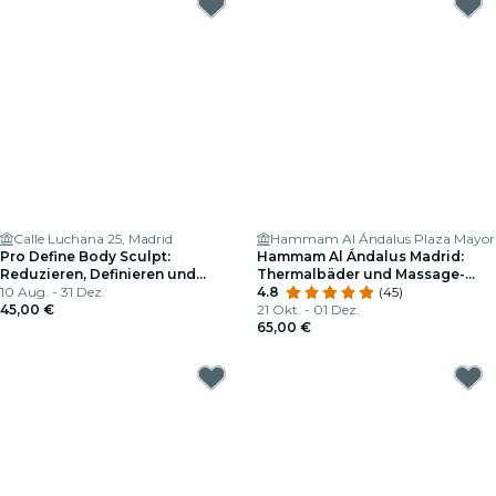
Calle Luchana 25, Madrid
Hammam Al Ándalus Plaza Mayor
Pro Define Body Sculpt:
Hammam Al Ándalus Madrid:
Reduzieren, Definieren und
Thermalbäder und Massage-
Formen in 30 Minuten
10 Aug. - 31 Dez.
Tour
4.8
(45)
45,00 €
21 Okt. - 01 Dez.
65,00 €