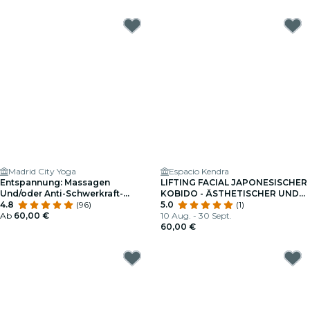
Madrid City Yoga
Espacio Kendra
Entspannung: Massagen
LIFTING FACIAL JAPONESISCHER
Und/oder Anti-Schwerkraft-
KOBIDO - ÄSTHETISCHER UND
Flotationstank
4.8
(96)
THERAPEUTISCHER MASSAGE
5.0
(1)
Ab
60,00 €
(SCHMERZLINDERUNG BEI
10 Aug. - 30 Sept.
BRUXISMUS)
60,00 €