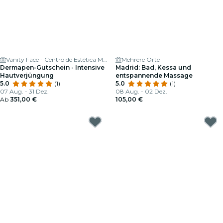
Vanity Face - Centro de Estética Madrid
Mehrere Orte
Dermapen-Gutschein - Intensive
Madrid: Bad, Kessa und
Hautverjüngung
entspannende Massage
5.0
(1)
5.0
(1)
07 Aug. - 31 Dez.
08 Aug. - 02 Dez.
Ab
351,00 €
105,00 €