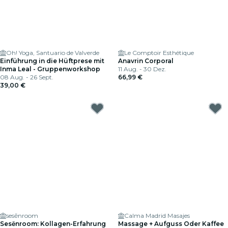
Oh! Yoga, Santuario de Valverde
Le Comptoir Esthétique
Einführung in die Hüftprese mit
Anavrin Corporal
Inma Leal - Gruppenworkshop
11 Aug. - 30 Dez.
08 Aug. - 26 Sept.
66,99 €
39,00 €
sesēnroom
Calma Madrid Masajes
Sesēnroom: Kollagen-Erfahrung
Massage + Aufguss Oder Kaffee