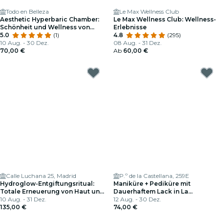
Todo en Belleza
Le Max Wellness Club
Aesthetic Hyperbaric Chamber:
Le Max Wellness Club: Wellness-
Schönheit und Wellness von
Erlebnisse
Innen
5.0
(1)
4.8
(295)
10 Aug. - 30 Dez.
08 Aug. - 31 Dez.
70,00 €
Ab
60,00 €
Calle Luchana 25, Madrid
P.º de la Castellana, 259E
Hydroglow-Entgiftungsritual:
Maniküre + Pediküre mit
Totale Erneuerung von Haut und
Dauerhaftem Lack in La
Haar
10 Aug. - 31 Dez.
Esmalteria
12 Aug. - 30 Dez.
135,00 €
74,00 €