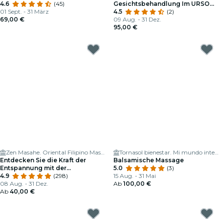
4.6
(45)
Gesichtsbehandlung Im URSO
01 Sept. - 31 März
Hotel & Spa
4.5
(2)
69,00 €
09 Aug. - 31 Dez.
95,00 €
Zen Masahe. Oriental Filipino Massage
Tornasol bienestar. Mi mundo interior
Entdecken Sie die Kraft der
Balsamische Massage
Entspannung mit der
5.0
(3)
Philippinischen Massage in der
4.9
(298)
15 Aug. - 31 Mai
Gran Vía Madrid
08 Aug. - 31 Dez.
Ab
100,00 €
Ab
40,00 €