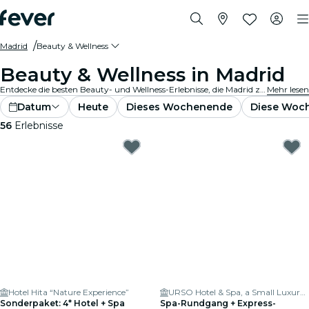
Madrid
Beauty & Wellness
Beauty & Wellness in Madrid
Entdecke die besten Beauty- und Wellness-Erlebnisse, die Madrid zu bieten hat! Gönne dir eine Reihe von Verwöhnerlebnissen, darunter revitalisierende Spas, ganzheitliche Rückzugsorte und erstklassige Salons. Bist du bereit für ein Entspannung und das Gefühl, neugeboren zu sein? Lass es dir gut gehen... Du hast es dir verdient!
Mehr lesen
Datum
Heute
Dieses Wochenende
Diese Woc
56
Erlebnisse
Hotel Hita “Nature Experience”
URSO Hotel & Spa, a Small Luxury Hotel of the World
Sonderpaket: 4* Hotel + Spa
Spa-Rundgang + Express-