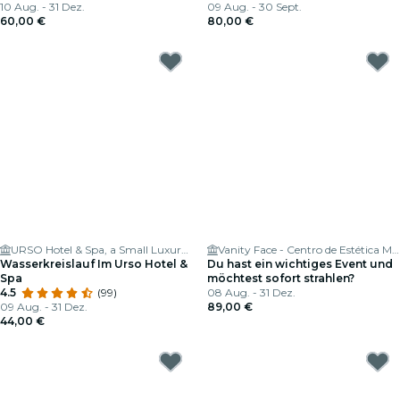
10 Aug. - 31 Dez.
09 Aug. - 30 Sept.
60,00 €
80,00 €
URSO Hotel & Spa, a Small Luxury Hotel of the World
Vanity Face - Centro de Estética Madrid
Wasserkreislauf Im Urso Hotel &
Du hast ein wichtiges Event und
Spa
möchtest sofort strahlen?
4.5
(99)
08 Aug. - 31 Dez.
09 Aug. - 31 Dez.
89,00 €
44,00 €