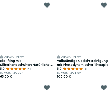
Todo en Belleza
Todo en Belleza
Biolifting mit
Vollständige Gesichtsreinigung
Silberhandschuhen: Natürliche,
mit Photodynamischer Therapie
Nadelfreie Verjüngung
5.0
(4)
5.0
(5)
10 Aug. - 30 Juni
10 Aug. - 30 Nov.
65,00 €
100,00 €