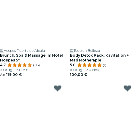
Hospes Puerta de Alcalá
Todo en Belleza
Brunch, Spa & Massage Im Hotel
Body Detox Pack: Kavitation +
Hospes 5*.
Maderotherapie
4.7
(115)
5.0
(1)
10 Aug. - 31 Dez.
10 Aug. - 30 Nov.
Ab
119,00 €
100,00 €