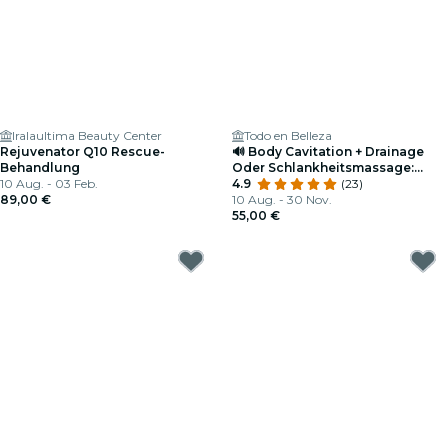
Iralaultima Beauty Center
Todo en Belleza
Rejuvenator Q10 Rescue-
🔊 Body Cavitation + Drainage
Behandlung
Oder Schlankheitsmassage:
10 Aug. - 03 Feb.
Formen Sie Ihren Körper Auf
4.9
(23)
89,00 €
Natürliche Art und Weise.
10 Aug. - 30 Nov.
55,00 €