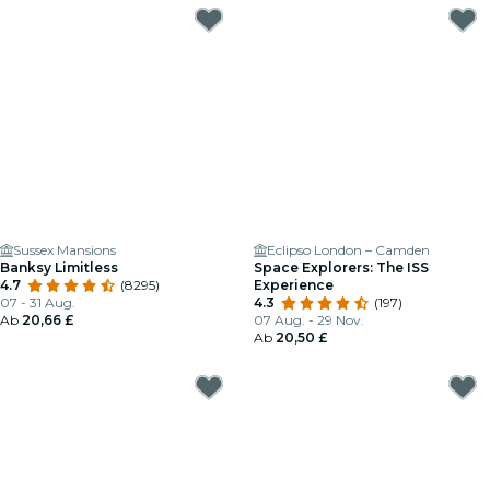
Sussex Mansions
Eclipso London – Camden
Banksy Limitless
Space Explorers: The ISS
4.7
(8295)
Experience
07 - 31 Aug.
4.3
(197)
Ab
20,66 £
07 Aug. - 29 Nov.
Ab
20,50 £