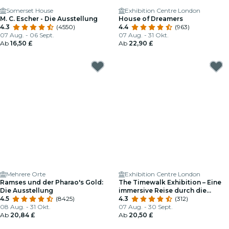
Somerset House
Exhibition Centre London
M. C. Escher - Die Ausstellung
House of Dreamers
4.3
(4550)
4.4
(963)
07 Aug. - 06 Sept.
07 Aug. - 31 Okt.
Ab
16,50 £
Ab
22,90 £
Mehrere Orte
Exhibition Centre London
Ramses und der Pharao's Gold:
The Timewalk Exhibition – Eine
Die Ausstellung
immersive Reise durch die
4.5
(8425)
Zivilisationen
4.3
(312)
08 Aug. - 31 Okt.
07 Aug. - 30 Sept.
Ab
20,84 £
Ab
20,50 £