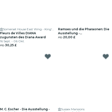
Somerset House East Wing - King's College London
Ramses und die Pharaonen: Die
Fleurs de Villes DIANA
Ausstellung -
zugunsten des Diana Award
Geschenkgutschein
Ab
20,00 £
16 Sept. - 06 Okt.
Ab
30,25 £
M. C. Escher - Die Ausstellung -
Sussex Mansions