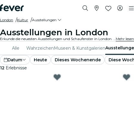
London
Kultur
Ausstellungen
Ausstellungen in London
Erkunde die neuesten Ausstellungen und Schaufenster in London. Von Kunst und Geschichte bis hin zu Wissenschaft und Technologie - entdecke faszinierende Ausstellungen, die deine Neugier wecken.
Mehr lesen
Ausstellung
Alle
Wahrzeichen
Museen & Kunstgalerien
Datum
Heute
Dieses Wochenende
Diese Woc
12
Erlebnisse