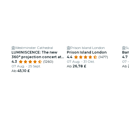
Westminster Cathedral
Prison Island London
S
LUMINISCENCE: The new
Prison Island London
Ban
360° projection concert at
4.4
(1477)
4.7
London’s Westminster
4.3
(1260)
07 Aug. - 31 Okt.
07 -
Cathedral
07 Aug. - 25 Sept.
Ab
26,78 £
Ab
Ab
45,10 £