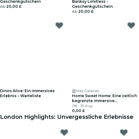
Geschenkgutschein
Banksy Limitless -
Ab
20,00 £
Geschenkgutschein
Ab
20,00 £
Dinos Alive: Ein immersives
Mall Galleries
Erlebnis – Warteliste
Home Sweet Home: Eine zeitlich
begrenzte immersive
Ausstellung in London
08 - 15 Aug.
0,00 £
London Highlights: Unvergessliche Erlebnisse