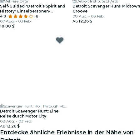
Mehrere Orte
Detroit Institute of Arts
Self-Guided "Detroit’s Spirit and
Detroit Scavenger Hunt: Midtown
History" Einzelpersonen-
Groove
Spaziergang
4.0
(1)
08 Aug. - 03 Feb.
07 Aug. - 03 Feb.
Ab
12,26 $
10,00 $
Scavenger Hunt: Roll Through Motor City
Detroit Scavenger Hunt: Eine
Reise durch Motor City
08 Aug. - 03 Feb.
Ab
12,26 $
Entdecke ähnliche Erlebnisse in der Nähe von