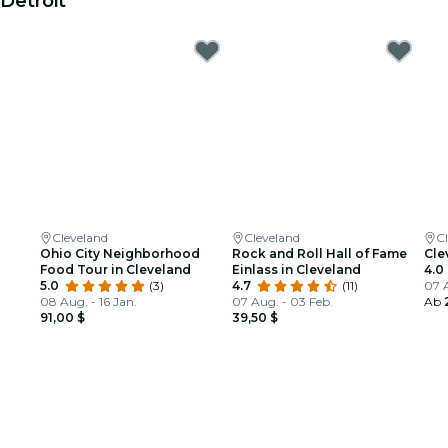
Detroit
Cleveland
Cleveland
C
Ohio City Neighborhood
Rock and Roll Hall of Fame
Cle
Food Tour in Cleveland
Einlass in Cleveland
4.0
5.0
(3)
4.7
(11)
07 A
08 Aug. - 16 Jan.
07 Aug. - 03 Feb.
Ab
91,00 $
39,50 $