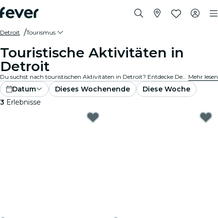
Detroit
Tourismus
Touristische Aktivitäten in
Detroit
Du suchst nach touristischen Aktivitäten in Detroit? Entdecke Detroit – mach dich bereit für ein Abenteuer nach dem anderen mit diesen spannenden Erlebnissen, die speziell für Touristen entwickelt wurden. Erlebe das Beste von Detroit !
Mehr lesen
Datum
Dieses Wochenende
Diese Woche
3
Erlebnisse