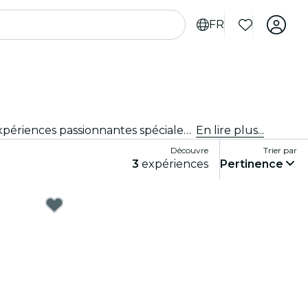
FR
Tu cherches des activités à faire à Détroit pour les touristes ? Découvre Détroit une aventure à la fois avec ces expériences passionnantes spécialement conçues pour les touristes. Découvre les meilleures choses à faire !
En lire plus...
Découvre
Trier par
3
expériences
Pertinence