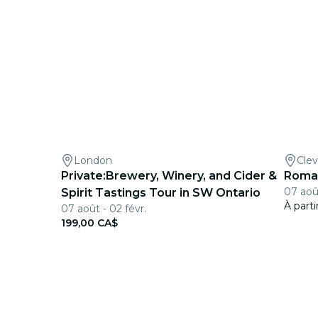
London
Cle
Private:Brewery, Winery, and Cider &
Roman
07 août
Spirit Tastings Tour in SW Ontario
À part
07 août - 02 févr.
199,00 CA$