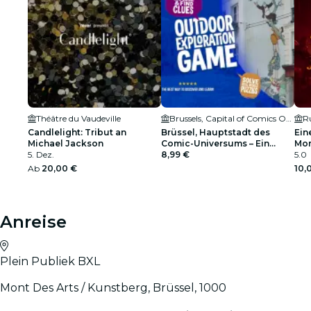
Théâtre du Vaudeville
Brussels, Capital of Comics Outdoor Exploration Game
Candlelight: Tribut an
Brüssel, Hauptstadt des
Ein
Michael Jackson
Comic-Universums – Ein
Mor
5. Dez.
Outdoor-Abenteuer
8,99 €
Brü
5.0
Ab
20,00 €
10,
Anreise
Plein Publiek BXL
Mont Des Arts / Kunstberg, Brüssel, 1000