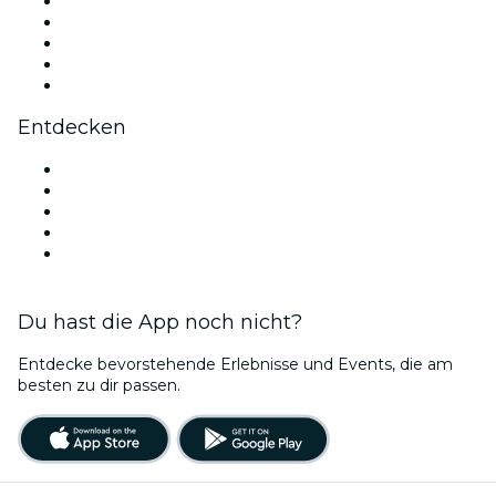
X (Twitter)
Instagram
TikTok
LinkedIn
YouTube
Entdecken
Veranstaltungsorte in Brüssel
Heute
Morgen
Diese Woche
Dieses Wochenende
Du hast die App noch nicht?
Entdecke bevorstehende Erlebnisse und Events, die am
besten zu dir passen.