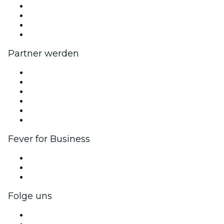
Presse
Wir stellen ein!
Geschenkgutscheine
Hilfe-Center
Partner werden
Fever Zone
Veröffentliche dein Event
Firmenevents & -vorteile
Affiliate-Programm
Botschafter & Influencer-Programm
Markenpartnerschaften
Fever for Business
Privatveranstaltungen & Gruppentickets
Firmenvorteile
Firmengeschenkkarten und -gutscheine
Folge uns
Facebook