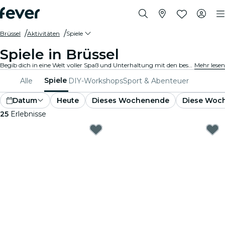
Brüssel
Aktivitäten
Spiele
Spiele in Brüssel
Begib dich in eine Welt voller Spaß und Unterhaltung mit den besten Spielen in Brüssel. Von Brettspielen bis hin zu Virtual-Reality-Erlebnissen ist für jeden etwas dabei.
Mehr lesen
Spiele
Alle
DIY-Workshops
Sport & Abenteuer
Datum
Heute
Dieses Wochenende
Diese Woc
25
Erlebnisse