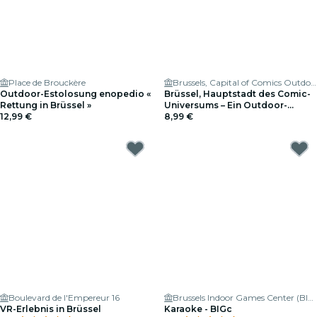
Place de Brouckère
Brussels, Capital of Comics Outdoor Exploration Game
Outdoor-Estolosung enopedio «
Brüssel, Hauptstadt des Comic-
Rettung in Brüssel »
Universums – Ein Outdoor-
12,99 €
Abenteuer
8,99 €
Boulevard de l'Empereur 16
Brussels Indoor Games Center (BIGc) 🕹
VR-Erlebnis in Brüssel
Karaoke - BIGc