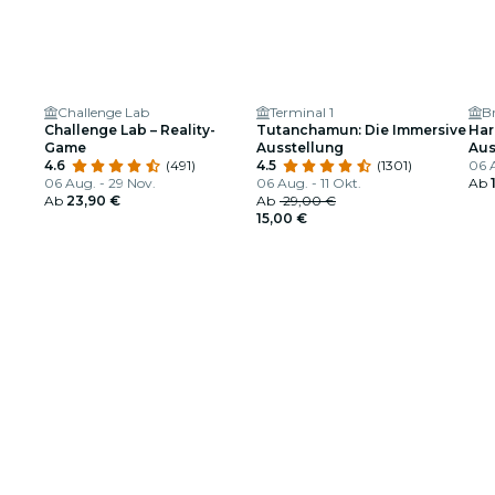
Challenge Lab
Terminal 1
Br
Challenge Lab – Reality-
Tutanchamun: Die Immersive
Har
Game
Ausstellung
Aus
4.6
(491)
4.5
(1301)
06 
06 Aug. - 29 Nov.
06 Aug. - 11 Okt.
Ab
Ab
23,90 €
Ab
29,00 €
15,00 €