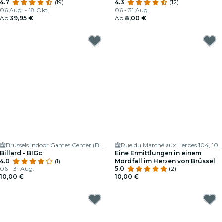
4.7
(19)
4.3
(12)
06 Aug. - 18 Okt.
06 - 31 Aug.
Ab
39,95 €
Ab
8,00 €
Brussels Indoor Games Center (BIGc) 🕹
Rue du Marché aux Herbes 104, 1000 Bruxelles, Belgium
Billard - BIGc
Eine Ermittlungen in einem
4.0
(1)
Mordfall im Herzen von Brüssel
06 - 31 Aug.
5.0
(2)
10,00 €
10,00 €