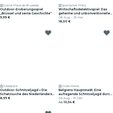
Grand-Place de Bruxelles
Spanischer Platz
Outdoor-Eroberungsspiel
Wirtschaftsdetektivspiel: Das
„Brüssel und seine Geschichte“
geheime und unkonventionelle
9,99 €
Brüssel
08 Aug. - 29 Mai
18,00 €
Jubelpark
Grote Markt
Outdoor-Schnitzeljagd « Die
Belgiens Hauptstadt: Eine
Schatzsuche des Niederländers »
aufregende Schnitzeljagd durch
in Brüssel
8,99 €
Brüssel
06 Aug. - 19 Okt.
Ab
10,54 €