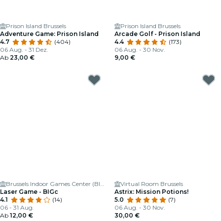
Prison Island Brussels
Prison Island Brussels
Adventure Game: Prison Island
Arcade Golf - Prison Island
4.7
(404)
4.4
(173)
06 Aug. - 31 Dez.
06 Aug. - 30 Nov.
Ab
23,00 €
9,00 €
Brussels Indoor Games Center (BIGc) 🕹
Virtual Room Brussels
Laser Game - BIGc
Astrix: Mission Potions!
4.1
(14)
5.0
(7)
06 - 31 Aug.
06 Aug. - 30 Nov.
Ab
12,00 €
30,00 €