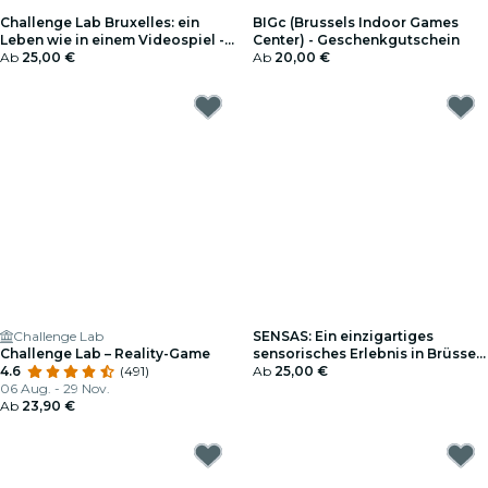
Challenge Lab Bruxelles: ein
BIGc (Brussels Indoor Games
Leben wie in einem Videospiel -
Center) - Geschenkgutschein
Geschenkgutschein
Ab
25,00 €
Ab
20,00 €
Challenge Lab
SENSAS: Ein einzigartiges
Challenge Lab – Reality-Game
sensorisches Erlebnis in Brüssel
4.6
(491)
- Geschenkgutschein
Ab
25,00 €
06 Aug. - 29 Nov.
Ab
23,90 €