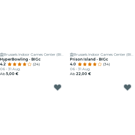
Brussels Indoor Games Center (BIGc) 🕹
Brussels Indoor Games Center (BIGc) 🕹
HyperBowling - BIGc
Prison Island - BIGc
4.2
(24)
4.0
(34)
06 - 31 Aug.
06 - 31 Aug.
Ab
5,00 €
Ab
22,00 €