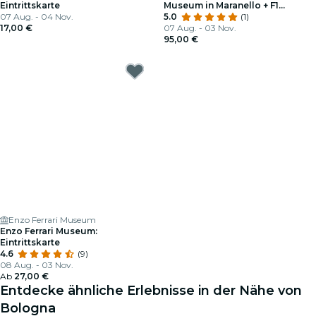
Eintrittskarte
Museum in Maranello + F1
07 Aug. - 04 Nov.
Simulator
5.0
(1)
17,00 €
07 Aug. - 03 Nov.
95,00 €
Enzo Ferrari Museum
Enzo Ferrari Museum:
Eintrittskarte
4.6
(9)
08 Aug. - 03 Nov.
Ab
27,00 €
Entdecke ähnliche Erlebnisse in der Nähe von
Bologna