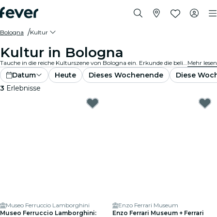
Bologna
Kultur
Kultur in Bologna
Tauche in die reiche Kulturszene von Bologna ein. Erkunde die beliebtesten Museen und Ausstellungen. Nimm an kulturellen Veranstaltungen teil und erweitere deinen Horizont.
Mehr lesen
Datum
Heute
Dieses Wochenende
Diese Woc
3
Erlebnisse
Museo Ferruccio Lamborghini
Enzo Ferrari Museum
Museo Ferruccio Lamborghini:
Enzo Ferrari Museum + Ferrari