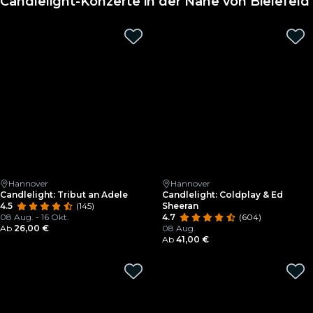
Candlelight-Konzerte in der Nähe von Bielefeld
Hannover
Hannover
Candlelight: Tribut an Adele
Candlelight: Coldplay & Ed
4.5
(145)
Sheeran
08 Aug. - 16 Okt.
4.7
(604)
Ab
26,00 €
08 Aug.
Ab
41,00 €