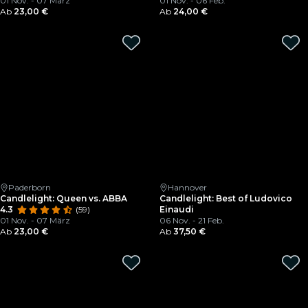
01 Nov. - 07 März
01 Nov. - 06 Feb.
Ab
23,00 €
Ab
24,00 €
Paderborn
Hannover
Candlelight: Queen vs. ABBA
Candlelight: Best of Ludovico
4.3
(59)
Einaudi
01 Nov. - 07 März
06 Nov. - 21 Feb.
Ab
23,00 €
Ab
37,50 €