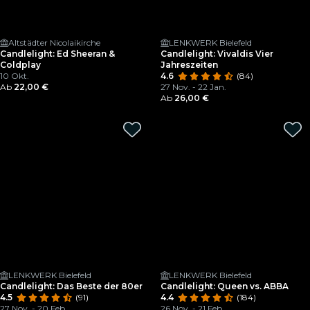
Altstädter Nicolaikirche
LENKWERK Bielefeld
Candlelight: Ed Sheeran &
Candlelight: Vivaldis Vier
Coldplay
Jahreszeiten
10 Okt.
4.6
(84)
Ab
22,00 €
27 Nov. - 22 Jan.
Ab
26,00 €
LENKWERK Bielefeld
LENKWERK Bielefeld
Candlelight: Das Beste der 80er
Candlelight: Queen vs. ABBA
4.5
(91)
4.4
(184)
27 Nov. - 20 Feb.
26 Nov. - 21 Feb.