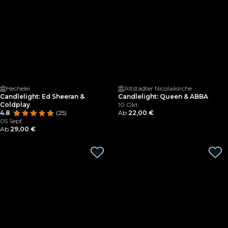
Hechelei
Altstädter Nicolaikirche
Candlelight: Ed Sheeran &
Candlelight: Queen & ABBA
Coldplay
10 Okt.
4.8
(25)
Ab
22,00 €
05 Sept.
Ab
29,00 €