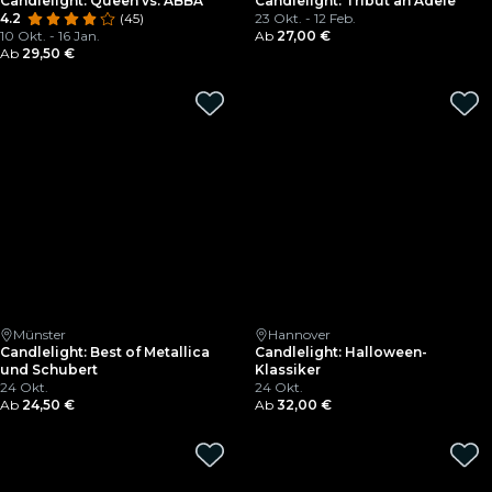
Candlelight: Queen vs. ABBA
Candlelight: Tribut an Adele
4.2
(45)
23 Okt. - 12 Feb.
10 Okt. - 16 Jan.
Ab
27,00 €
Ab
29,50 €
Münster
Hannover
Candlelight: Best of Metallica
Candlelight: Halloween-
und Schubert
Klassiker
24 Okt.
24 Okt.
Ab
24,50 €
Ab
32,00 €