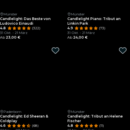
Münster
Münster
Candlelight: Das Beste von
Candlelight Piano: Tribut an
Ludovico Einaudi
Linkin Park
4.8
(322)
4.9
(73)
31 Okt. - 21 März
31 Okt. - 21 März
Ab
23,00 €
Ab
24,00 €
Paderborn
Münster
Candlelight: Ed Sheeran &
Candlelight: Tribut an Helene
Coldplay
Fischer
4.6
(68)
4.8
(11)