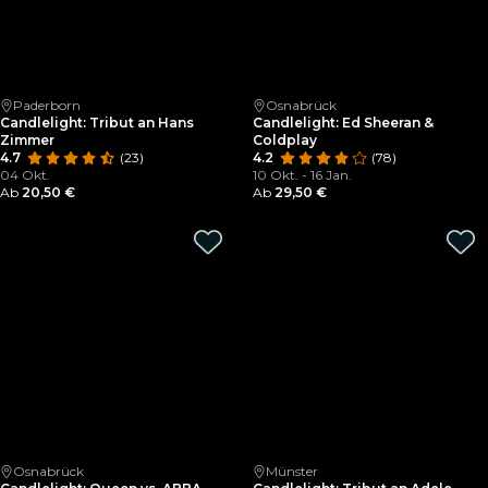
Paderborn
Osnabrück
Candlelight: Tribut an Hans
Candlelight: Ed Sheeran &
Zimmer
Coldplay
4.7
(23)
4.2
(78)
04 Okt.
10 Okt. - 16 Jan.
Ab
20,50 €
Ab
29,50 €
Osnabrück
Münster