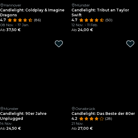
Hannover
Münster
Candlelight: Coldplay & Imagine
Candlelight: Tribut an Taylor
Dragons
Swift
4.7
(86)
4.7
(50)
08 Nov. - 17 Jan.
12 Nov. - 11 Feb.
Ab
37,50 €
Ab
24,00 €
Münster
Osnabrück
Candlelight: 90er Jahre
Candlelight: Das Beste der 80er
Unplugged
4.2
(28)
14 Nov.
21 Nov.
Ab
24,50 €
Ab
27,00 €