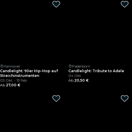
Hannover
Paderborn
Candlelight: 90er Hip-Hop auf
Candlelight: Tribute to Adele
Streichinstrumenten
04 Okt.
03 Okt. - 13 Feb.
Ab
20,50 €
Ab
27,00 €