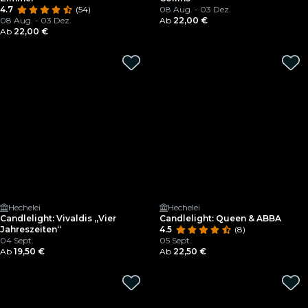
4.7
(54)
08 Aug. - 03 Dez.
08 Aug. - 03 Dez.
Ab
22,00 €
Ab
22,00 €
Hechelei
Hechelei
Candlelight: Vivaldis „Vier
Candlelight: Queen & ABBA
Jahreszeiten“
4.5
(8)
04 Sept.
05 Sept.
Ab
19,50 €
Ab
22,50 €