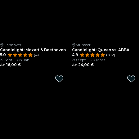
Hannover
Münster
Candlelight: Mozart & Beethoven
Candlelight: Queen vs. ABBA
5.0
(4)
4.8
(692)
19 Sept. - 08 Jan.
20 Sept. - 20 März
Ab
16,00 €
Ab
24,00 €