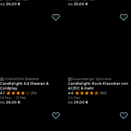
Ab
26,00 €
Ab
25,00 €
LENKWERK Bielefeld
Ravensberger Spinnerei
Candlelight: Ed Sheeran &
Candlelight: Rock Klassiker von
Coldplay
AC/DC & mehr
4.1
(91)
4.4
(50)
26 Nov. - 21 Feb.
04 Dez.
Ab
26,00 €
Ab
29,00 €