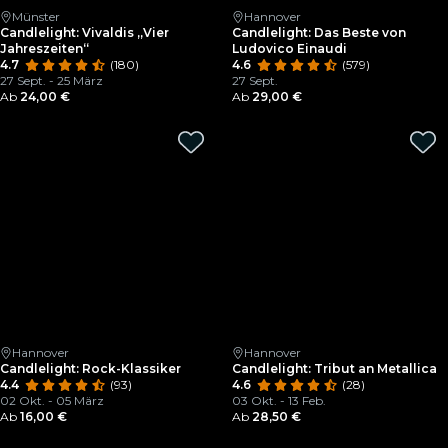
Münster
Hannover
Candlelight: Vivaldis „Vier
Candlelight: Das Beste von
Jahreszeiten“
Ludovico Einaudi
4.7
(180)
4.6
(579)
27 Sept. - 25 März
27 Sept.
Ab
24,00 €
Ab
29,00 €
Hannover
Hannover
Candlelight: Rock-Klassiker
Candlelight: Tribut an Metallica
4.4
(93)
4.6
(28)
02 Okt. - 05 März
03 Okt. - 13 Feb.
Ab
16,00 €
Ab
28,50 €