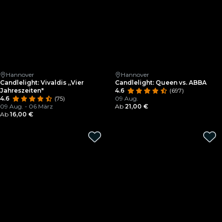
Hannover
Hannover
Candlelight: Vivaldis „Vier
Candlelight: Queen vs. ABBA
Jahreszeiten"
4.6
(697)
4.6
(75)
09 Aug.
09 Aug. - 06 März
Ab
21,00 €
Ab
16,00 €