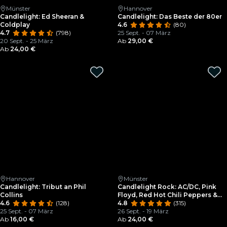
Münster
Hannover
Candlelight: Ed Sheeran &
Candlelight: Das Beste der 80er
Coldplay
4.6
(80)
4.7
(798)
25 Sept. - 07 März
20 Sept. - 25 März
Ab
29,00 €
Ab
24,00 €
Hannover
Münster
Candlelight: Tribut an Phil
Candlelight Rock: AC/DC, Pink
Collins
Floyd, Red Hot Chili Peppers &
4.6
(128)
mehr
4.8
(315)
25 Sept. - 07 März
26 Sept. - 19 März
Ab
16,00 €
Ab
24,00 €