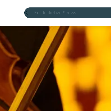
Entdecke
Live-Shows
Madrid
Candlelight
London
Erlebnisse und Städte
São Paulo
Seoul
Stadttouren
Konzerte