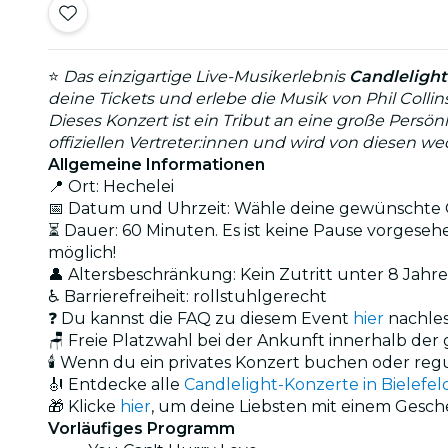
⭐
Das einzigartige Live-Musikerlebnis
Candlelight
deine Tickets und erlebe die Musik von Phil Colli
Dieses Konzert ist ein Tribut an eine große Persön
offiziellen Vertreter:innen und wird von diesen w
Allgemeine Informationen
📍 Ort: Hechelei
📅 Datum und Uhrzeit: Wähle deine gewünschte O
⏳ Dauer: 60 Minuten. Es ist keine Pause vorgesehen
möglich!
👤 Altersbeschränkung: Kein Zutritt unter 8 Jahr
♿ Barrierefreiheit: rollstuhlgerecht
❓ Du kannst die FAQ zu diesem Event
hier
nachle
🪑 Freie Platzwahl bei der Ankunft innerhalb de
🕯️ Wenn du ein privates Konzert buchen oder reg
🎻 Entdecke alle
Candlelight-Konzerte in Bielefel
🎁 Klicke
hier
, um deine Liebsten mit einem Gesc
Vorläufiges Programm