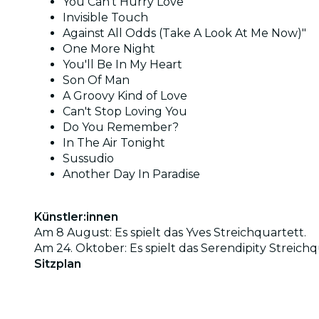
You Can't Hurry Love
Invisible Touch
Against All Odds (Take A Look At Me Now)"
One More Night
You'll Be In My Heart
Son Of Man
A Groovy Kind of Love
Can't Stop Loving You
Do You Remember?
In The Air Tonight
Sussudio
Another Day In Paradise
Künstler:innen
Am 8 August: Es spielt das Yves Streichquartett.
Am 24. Oktober: Es spielt das Serendipity Streichq
Sitzplan