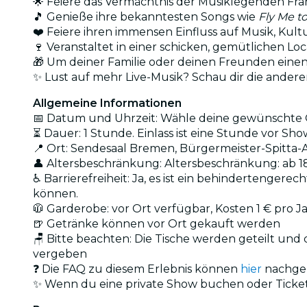
🌟 Feiere das Vermächtnis der Musiklegenden Fra
🎵 Genieße ihre bekanntesten Songs wie
Fly Me t
❤️ Feiere ihren immensen Einfluss auf Musik, Kult
🍷 Veranstaltet in einer schicken, gemütlichen 
🎁 Um deiner Familie oder deinen Freunden ein
✨ Lust auf mehr Live-Musik? Schau dir die ander
Allgemeine Informationen
📅 Datum und Uhrzeit: Wähle deine gewünschte O
⏳ Dauer: 1 Stunde. Einlass ist eine Stunde vor Sh
📍 Ort: Sendesaal Bremen, Bürgermeister-Spitta-
👤 Altersbeschränkung: Altersbeschränkung: ab 1
♿ Barrierefreiheit: Ja, es ist ein behindertenger
können.
🧥 Garderobe: vor Ort verfügbar, Kosten 1 € pro J
🍺 Getränke können vor Ort gekauft werden
🪑 Bitte beachten: Die Tische werden geteilt und
vergeben
❓ Die FAQ zu diesem Erlebnis können
hier
nachge
✨ Wenn du eine private Show buchen oder Ticket