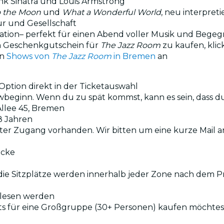
nk Sinatra und Louis Armstrong
o the Moon
und
What a Wonderful World
, neu interpret
ur und Gesellschaft
Location– perfekt für einen Abend voller Musik und Beg
en Geschenkgutschein für
The Jazz Room
zu kaufen, kli
en
Shows von
The Jazz Room
in Bremen
an
ption direkt in der Ticketauswahl
owbeginn. Wenn du zu spät kommst, kann es sein, dass d
Allee 45, Bremen
8 Jahren
echter Zugang vorhanden. Wir bitten um eine kurze Mail 
acke
 die Sitzplätze werden innerhalb jeder Zone nach dem P
lesen werden
s für eine Großgruppe (30+ Personen) kaufen möchtest