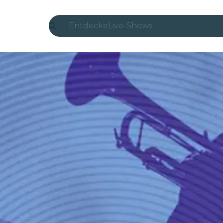
Entdecke
Live-Shows
Madrid
Candlelight
London
Erlebnisse und Städte
São Paulo
Seoul
Stadttouren
Konzerte