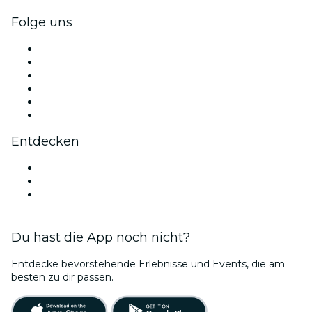
Folge uns
Facebook
X (Twitter)
Instagram
TikTok
LinkedIn
YouTube
Entdecken
Veranstaltungsorte in Osnabrück
Deutschland
Bubble Planet Köln
Du hast die App noch nicht?
Entdecke bevorstehende Erlebnisse und Events, die am
besten zu dir passen.