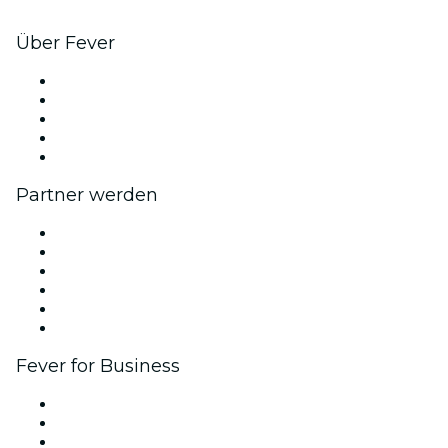
Über Fever
Presse
Wir stellen ein!
Impressum
Geschenkgutscheine
Hilfe-Center
Partner werden
Fever Zone
Veröffentliche dein Event
Firmenevents & -vorteile
Affiliate-Programm
Botschafter & Influencer-Programm
Markenpartnerschaften
Fever for Business
Privatveranstaltungen & Gruppentickets
Firmenvorteile
Firmengeschenkkarten und -gutscheine