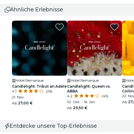
Ähnliche Erlebnisse
Hotel Remarque
Hotel Remarque
Hote
Candlelight: Tribut an Adele
Candlelight: Queen vs.
Candle
4.1
(26)
ABBA
Collin
4.2
(45)
22. Nov
21. Nov.
10. Okt. - 16. Jan.
Ab
27
Ab
27,00 €
Ab
29,50 €
Entdecke unsere Top-Erlebnisse