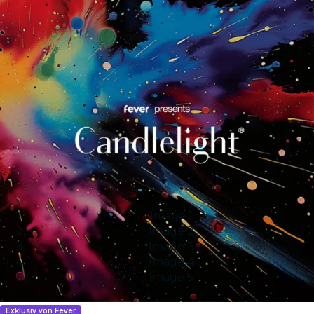
Image 1
Image 2
Image 3
Image 4
Image 5
Exklusiv von Fever