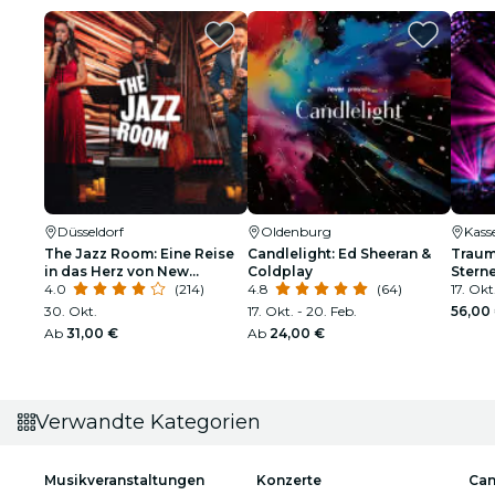
Düsseldorf
Oldenburg
Kass
The Jazz Room: Eine Reise
Candlelight: Ed Sheeran &
Traum
in das Herz von New
Coldplay
Sterne
Orleans
4.0
(214)
4.8
(64)
17. Okt
30. Okt.
17. Okt. - 20. Feb.
56,00
Ab
31,00 €
Ab
24,00 €
Verwandte Kategorien
Musikveranstaltungen
Konzerte
Can