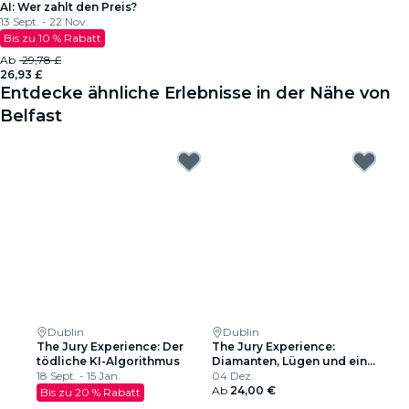
AI: Wer zahlt den Preis?
13 Sept. - 22 Nov.
Bis zu 10 % Rabatt
Ab
29,78 £
26,93 £
Entdecke ähnliche Erlebnisse in der Nähe von
Belfast
Dublin
Dublin
The Jury Experience: Der
The Jury Experience:
tödliche KI-Algorithmus
Diamanten, Lügen und ein
18 Sept. - 15 Jan.
toter Mann
04 Dez.
Ab
24,00 €
Bis zu 20 % Rabatt