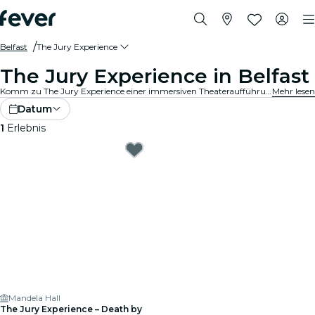
Belfast
The Jury Experience
The Jury Experience in Belfast
Komm zu The Jury Experience einer immersiven Theateraufführung, bei der du Teil der Geschworenen bist. Von tödlichen Liebesdreiecken bis hin zu medizinischen Katastrophen – jeder Fall steckt voller Skandale, Drama und schockierender Wendungen. Diskutiere die Beweise, hinterfrage die Motive und entscheide: schuldig oder nicht schuldig?
Mehr lesen
Datum
1
Erlebnis
Mandela Hall
The Jury Experience – Death by