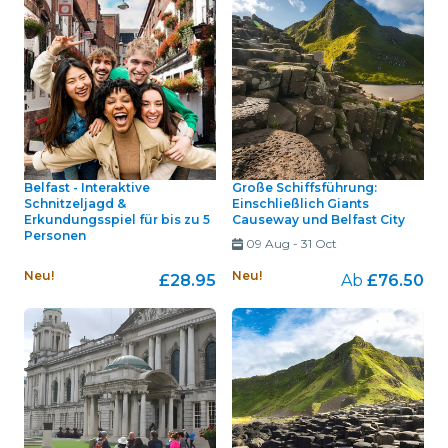
Belfast - Interaktive
Große Schiffsführung:
Schnitzeljagd &
Einschließlich Giants
Erkundungsspiel für bis zu 5
Causeway und Belfast City
Personen
09 Aug
-
31 Oct
Neu!
Neu!
£28.95
Ab
£76.50