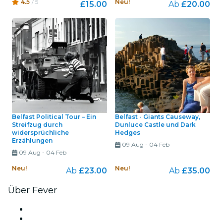
4.5
/ 5
Neu!
£15.00
Ab
£20.00
Belfast Political Tour – Ein
Belfast - Giants Causeway,
Streifzug durch
Dunluce Castle und Dark
widersprüchliche
Hedges
Erzählungen
09 Aug
-
04 Feb
09 Aug
-
04 Feb
Neu!
Neu!
Ab
£23.00
Ab
£35.00
Über Fever
Presse
Wir stellen ein!