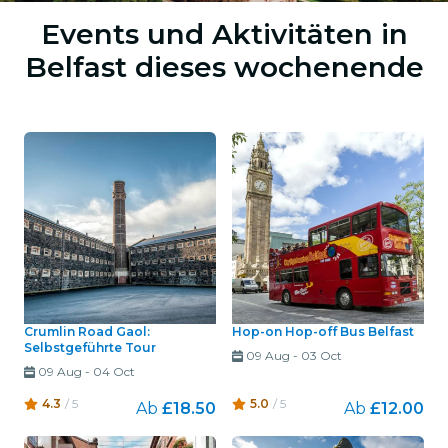
Events und Aktivitäten in
Belfast dieses wochenende
Crumlin Road Gaol:
Hop-on Hop-off Bus Belfast
Selbstgeführte Tour
09 Aug
-
03 Oct
09 Aug
-
04 Oct
4.3
/ 5
5.0
/ 5
Ab
£18.50
Ab
£12.00