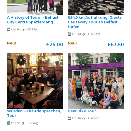
A History of Terror - Belfast
634,5 km Aufführung: Giants
City Centre Spaziergang
Causeway Tour ab Belfast
Hafen
09 Aug
-
29 Dec
09 Aug
-
04 Feb
Neu!
Neu!
£26.00
£63.50
Würden Gebäude sprechen,
Beer Bike Tour
Tour
09 Aug
-
04 Feb
09 Aug
-
16 Aug