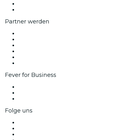
Geschenkgutscheine
Hilfe-Center
Partner werden
Fever Zone
Veröffentliche dein Event
Firmenevents & -vorteile
Affiliate-Programm
Botschafter & Influencer-Programm
Markenpartnerschaften
Fever for Business
Privatveranstaltungen & Gruppentickets
Firmenvorteile
Firmengeschenkkarten und -gutscheine
Folge uns
Facebook
X (Twitter)
Instagram