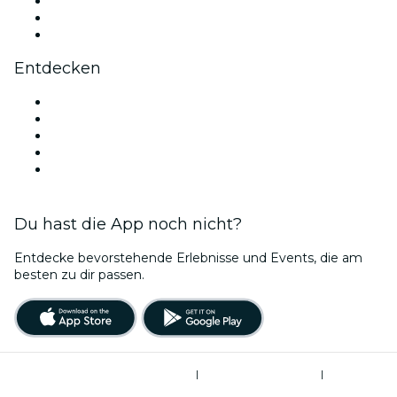
TikTok
LinkedIn
YouTube
Entdecken
Veranstaltungsorte in Belfast
Heute
Morgen
Diese Woche
Dieses Wochenende
Du hast die App noch nicht?
Entdecke bevorstehende Erlebnisse und Events, die am
besten zu dir passen.
Allgemeine Geschäftsbedingungen
|
Datenschutzerklärung
|
Cookie-Verwaltung