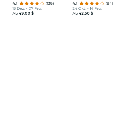
4.1
(138)
4.1
(84)
13 Dez. - 07 Feb.
24 Okt. - 14 Feb.
Ab
49,00 $
Ab
42,50 $