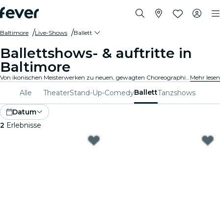
Baltimore
Live-Shows
Ballett
Ballettshows- & auftritte in
Baltimore
Von ikonischen Meisterwerken zu neuen, gewagten Choreographien, Baltimore bietet ein breites Programm an Balletshows, die alle Altersgruppen begeistern. Lass Dich von den atemberaubenden Bewegungen, den umwerfenden Kostümen und den gefühlvollen Erzählungen, die diese exquisite Kunstform ausmachen, mitreißen..
Mehr lesen
Ballett
Alle
Theater
Stand-Up-Comedy
Tanzshows
Datum
2
Erlebnisse