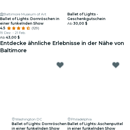
Baltimore Museum of Art
Ballet of Lights -
Ballet of Lights: Dornröschen in
Geschenkgutschein
einer funkelnden Show
Ab
30,00 $
4.5
(129)
19 Dez. - 21 Feb.
Ab
43,00 $
Entdecke ähnliche Erlebnisse in der Nähe von
Baltimore
Washington DC
Philadelphia
Ballet of Lights: Dornröschen
Ballet of Lights: Aschenputtel
in einer funkelnden Show
in einer funkelnden Show