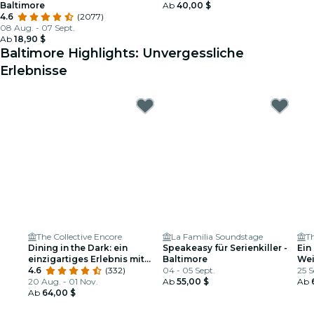
Baltimore
Ab
40,00 $
4.6
(2077)
08 Aug. - 07 Sept.
Ab
18,90 $
Baltimore Highlights: Unvergessliche
Erlebnisse
The Collective Encore
La Familia Soundstage
T
Dining in the Dark: ein
Speakeasy für Serienkiller -
Ein
einzigartiges Erlebnis mit
Baltimore
Wei
verbundenen Augen
4.6
(332)
04 - 05 Sept.
25 S
20 Aug. - 01 Nov.
Ab
55,00 $
Ab
Ab
64,00 $