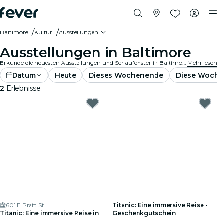
Baltimore
Kultur
Ausstellungen
Ausstellungen in Baltimore
Erkunde die neuesten Ausstellungen und Schaufenster in Baltimore. Von Kunst und Geschichte bis hin zu Wissenschaft und Technologie - entdecke faszinierende Ausstellungen, die deine Neugier wecken.
Mehr lesen
Datum
Heute
Dieses Wochenende
Diese Woc
2
Erlebnisse
601 E Pratt St
Titanic: Eine immersive Reise -
Titanic: Eine immersive Reise in
Geschenkgutschein